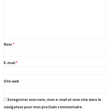
o
m
m
e
n
t
Nom
*
a
i
r
E-mail
*
e
*
Site web
Enregistrer mon nom, mon e-mail et mon site dans le
navigateur pour mon prochain commentaire.