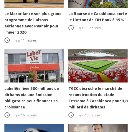
Le Maroc lance son plus grand
La Bourse de Casablanca porte
programme de liaisons
le flottant de CIH Bank à 35 %
aériennes avec Ryanair pour
il y a 15 heures
l’hiver 2026
il y a 14 heures
LabelVie lève 500 millions de
TGCC décroche le marché de
dirhams via une émission
reconstruction du stade
obligataire pour financer sa
Tessema à Casablanca pour 1,8
croissance
milliard de dirhams
il y a 16 heures
il y a 18 heures