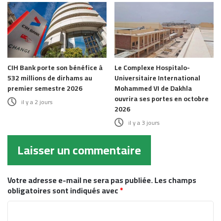
CIH Bank porte son bénéfice à
Le Complexe Hospitalo-
532 millions de dirhams au
Universitaire International
premier semestre 2026
Mohammed VI de Dakhla
ouvrira ses portes en octobre
il y a 2 jours
2026
il y a 3 jours
Laisser un commentaire
Votre adresse e-mail ne sera pas publiée.
Les champs
obligatoires sont indiqués avec
*
C