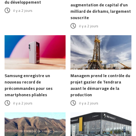
du développement
augmentation de capital d’un
il y a 2 jours
milliard de dirhams, largement
souscrite
il y a 2 jours
Samsung enregistre un
Managem prend le contrôle du
nouveau record de
projet gazier de Tendrara
précommandes pour ses
avant le démarrage de la
smartphones pliables
production
il y a 2 jours
il y a 2 jours