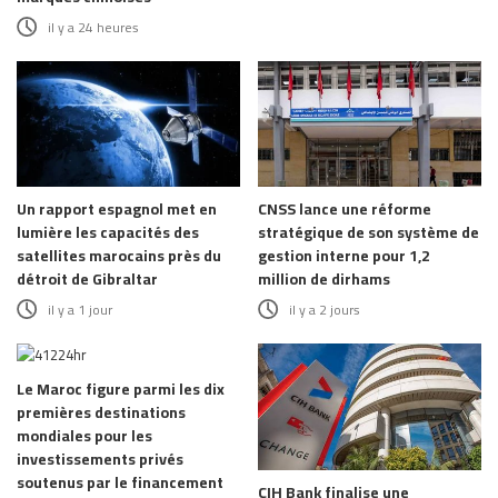
il y a 24 heures
Un rapport espagnol met en
CNSS lance une réforme
lumière les capacités des
stratégique de son système de
satellites marocains près du
gestion interne pour 1,2
détroit de Gibraltar
million de dirhams
il y a 1 jour
il y a 2 jours
Le Maroc figure parmi les dix
premières destinations
mondiales pour les
investissements privés
soutenus par le financement
CIH Bank finalise une