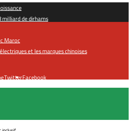
roissance
milliard de dirhams
ric Maroc
lectriques et les marques chinoises
be
Twitter
Facebook
inclusif