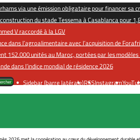
irhams via une émission obligataire pour financer sa c
construction du stade Tessema à Casablanca pour 1,8 
mmed V raccordé à la LGV
ce dans l’agroalimentaire avec l’acquisition de Foraf
nt 152.000 unités au Maroc, portées par les modèles é
nde dans l’indice mondial de résidence 2026
Sidebar (barre latérale)
RSS
Instagram
YouTu
ercher
ès 2026 met la coopération au cœur du développement durable et 