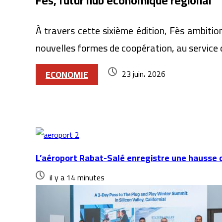
Fès, futur hub économique régional
À travers cette sixième édition, Fès ambiti
nouvelles formes de coopération, au service d
ECONOMIE
23 juin، 2026
Articles similaires
L’aéroport Rabat-Salé enregistre une hausse 
il y a 14 minutes