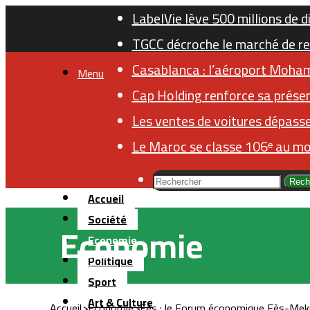
LabelVie lève 500 millions de d
TGCC décroche le marché de re
Casablanca : l’aéroport Moha
Menu
Cap Holding renforce sa présen
Les ventes de voitures dépasse
Le Maroc se classe 106ᵉ au mo
Rech
Accueil
Société
Economie
Economie
Politique
Sport
Art & Culture
Accueil
>
Economie
>
Fès : le Forum économique Fès-Mekn