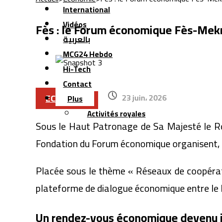
International
Vidéos
Fès : le Forum économique Fès-Mekn
بالعربية
MCG24 Hebdo
Hi-Tech
Contact
ECONOMIE
23 juin، 2026
Plus
Activités royales
Sous le Haut Patronage de Sa Majesté le R
Fondation du Forum économique organisent, d
Placée sous le thème « Réseaux de coopérati
plateforme de dialogue économique entre le M
Un rendez-vous économique devenu 