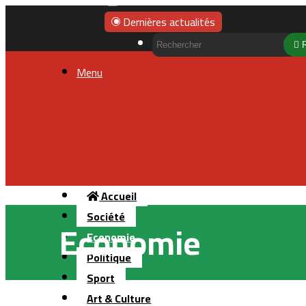
Dernières actualités
Menu
Accueil
Société
Economie
Economie
Politique
Sport
Art & Culture