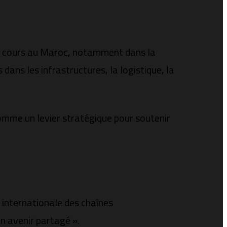
 en cours au Maroc, notamment dans la
ans les infrastructures, la logistique, la
comme un levier stratégique pour soutenir
n internationale des chaînes
n avenir partagé ».