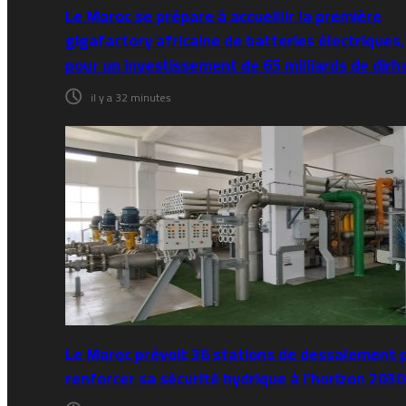
Le Maroc se prépare à accueillir la première
gigafactory africaine de batteries électriques,
pour un investissement de 65 milliards de dir
il y a 32 minutes
Le Maroc prévoit 36 stations de dessalement 
renforcer sa sécurité hydrique à l’horizon 2030