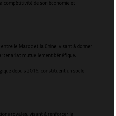
a compétitivité de son économie et
 entre le Maroc et la Chine, visant à donner
partenariat mutuellement bénéfique.
égique depuis 2016, constituent un socle
ions royales, visant à renforcer la