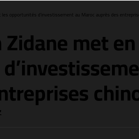
t les opportunités d’investissement au Maroc auprès des entrepris
m Zidane met en
 d’investissem
ntreprises chin