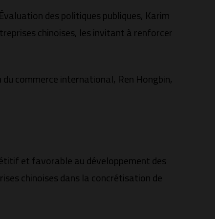
’Évaluation des politiques publiques, Karim
eprises chinoises, les invitant à renforcer
ion du commerce international, Ren Hongbin,
pétitif et favorable au développement des
ises chinoises dans la concrétisation de