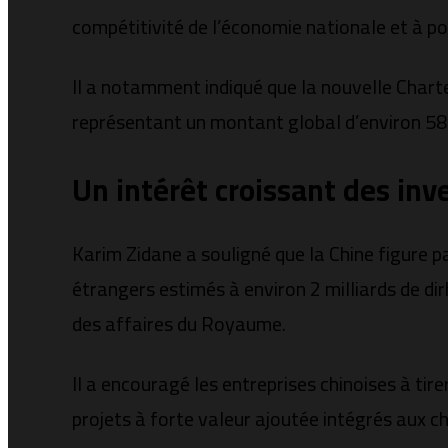
compétitivité de l’économie nationale et à p
Il a notamment indiqué que la nouvelle Charte
représentant un montant global d’environ 580
Un intérêt croissant des inv
Karim Zidane a souligné que la Chine figure 
étrangers estimés à environ 2 milliards de d
des affaires du Royaume.
Il a encouragé les entreprises chinoises à tir
projets à forte valeur ajoutée intégrés aux c