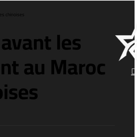
es chinoises
 avant les
ent au Maroc
oises