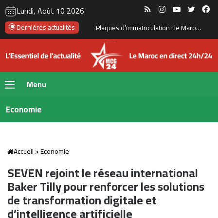
RSS
Instagram
YouTube
Twitte
Fa
Lundi, Août 10 2026
Dernières actualités
Le Maroc renforce sa position dans l’industrie solaire avec une capacité de production proche de 1 GW par an
Menu
Economie
Accueil
>
Economie
SEVEN rejoint le réseau international
Baker Tilly pour renforcer les solutions
de transformation digitale et
d’intelligence artificielle