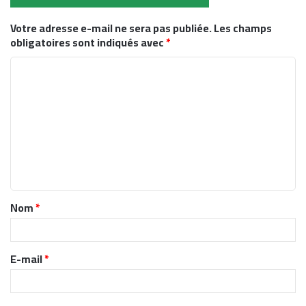
Votre adresse e-mail ne sera pas publiée.
Les champs
obligatoires sont indiqués avec
*
C
o
m
m
e
n
t
Nom
*
a
i
r
E-mail
*
e
*