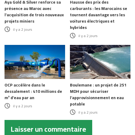
Aya Gold & Silver renforce sa
Hausse des prix des
présence au Maroc avec
carburants : les Marocains se
l’acquisition de trois nouveaux
tournent davantage vers les
projets miniers
voitures électriques et
hybrides
il y a 2 jours
il y a 2 jours
OCP accélère dans le
Boulemane : un projet de 251
dessalement : 410 millions de
MDH pour sécuriser
m³ d’eau par an
l’approvisionnement en eau
potable
il y a 2 jours
il y a 2 jours
Laisser un commentaire