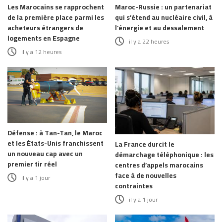
Les Marocains se rapprochent
Maroc-Russie : un partenariat
de la première place parmi les
qui s’étend au nucléaire civil, à
acheteurs étrangers de
l’énergie et au dessalement
logements en Espagne
il y a 22 heures
il y a 12 heures
Défense : à Tan-Tan, le Maroc
et les États-Unis franchissent
La France durcit le
un nouveau cap avec un
démarchage téléphonique : les
premier tir réel
centres d’appels marocains
face à de nouvelles
il y a 1 jour
contraintes
il y a 1 jour