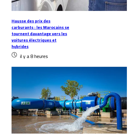
Hausse des prix des
carburants : les Marocains se
tournent davantage vers les
voitures électriques et
hybrides
il y a 8 heures