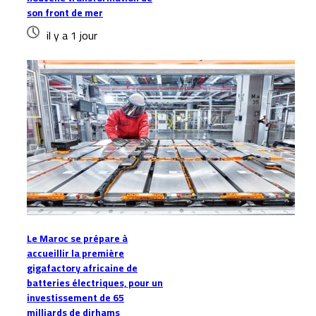
son front de mer
il y a 1 jour
Le Maroc se prépare à
accueillir la première
gigafactory africaine de
batteries électriques, pour un
investissement de 65
milliards de dirhams