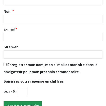
t
Nom
*
a
i
r
E-mail
*
e
*
Site web
Enregistrer mon nom, mon e-mail et mon site dans le
navigateur pour mon prochain commentaire.
Saisissez votre réponse en chiffres
deux × 5 =