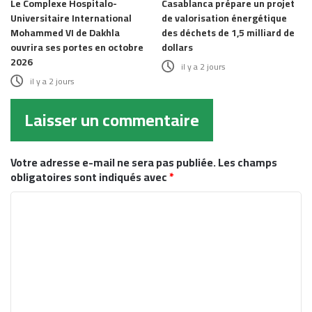
Le Complexe Hospitalo-
Casablanca prépare un projet
Universitaire International
de valorisation énergétique
Mohammed VI de Dakhla
des déchets de 1,5 milliard de
ouvrira ses portes en octobre
dollars
2026
il y a 2 jours
il y a 2 jours
Laisser un commentaire
Votre adresse e-mail ne sera pas publiée.
Les champs
obligatoires sont indiqués avec
*
C
o
m
m
e
n