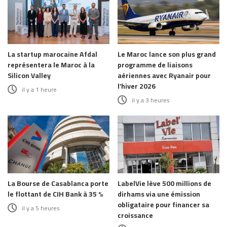
La startup marocaine Afdal
Le Maroc lance son plus grand
représentera le Maroc à la
programme de liaisons
Silicon Valley
aériennes avec Ryanair pour
l’hiver 2026
il y a 1 heure
il y a 3 heures
La Bourse de Casablanca porte
LabelVie lève 500 millions de
le flottant de CIH Bank à 35 %
dirhams via une émission
obligataire pour financer sa
il y a 5 heures
croissance