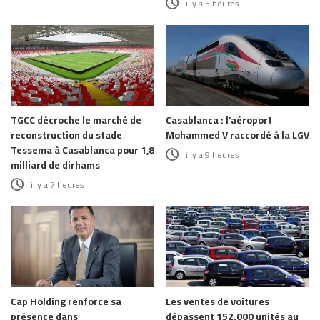
il y a 5 heures
TGCC décroche le marché de
Casablanca : l’aéroport
reconstruction du stade
Mohammed V raccordé à la LGV
Tessema à Casablanca pour 1,8
il y a 9 heures
milliard de dirhams
il y a 7 heures
Cap Holding renforce sa
Les ventes de voitures
présence dans
dépassent 152.000 unités au