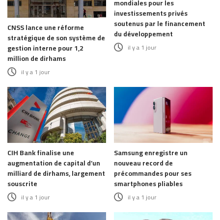
mondiales pour les
investissements privés
soutenus par le financement
CNSS lance une réforme
du développement
stratégique de son système de
il y a 1 jour
gestion interne pour 1,2
million de dirhams
il y a 1 jour
CIH Bank finalise une
Samsung enregistre un
augmentation de capital d’un
nouveau record de
milliard de dirhams, largement
précommandes pour ses
souscrite
smartphones pliables
il y a 1 jour
il y a 1 jour