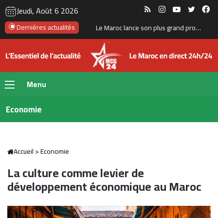
RSS
Instagram
YouTube
Twitte
Fa
Jeudi, Août 6 2026
Dernières actualités
La Bourse de Casablanca porte le flottant de CIH Bank à 35 %
Menu
Economie
Accueil
>
Economie
La culture comme levier de
développement économique au Maroc