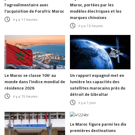
l’agroalimentaire avec
Maroc, portées par les
l’acquisition de Forafric Maroc
modèles électriques et les
marques chinoises
il y a 11 heures
il y a 13 heures
Le Maroc se classe 106ᵉ au
Un rapport espagnol met en
monde dans l’indice mondial de
lumière les capacités des
résidence 2026
satellites marocains près du
détroit de Gibraltar
il y a 15 heures
il y a 1 jour
Le Maroc figure parmi les dix
premières destinations