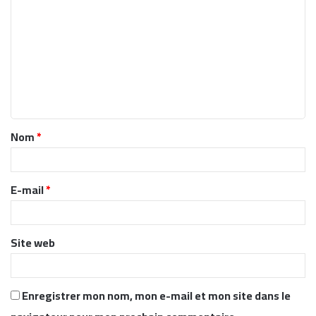
o
m
m
e
n
t
Nom
*
a
i
r
E-mail
*
e
*
Site web
Enregistrer mon nom, mon e-mail et mon site dans le