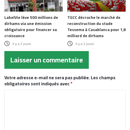
LabelVie lève 500 millions de
TGCC décroche le marché de
dirhams via une émission
reconstruction du stade
obligataire pour financer sa
Tessema à Casablanca pour 1,8
croissance
milliard de dirhams
il y a 2 jours
il y a 2 jours
Laisser un commentaire
Votre adresse e-mail ne sera pas publiée.
Les champs
obligatoires sont indiqués avec
*
C
o
m
m
e