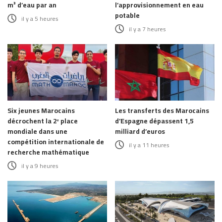
m³ d’eau par an
l’approvisionnement en eau
potable
il y a 5 heures
il y a 7 heures
Six jeunes Marocains
Les transferts des Marocains
décrochent la 2ᵉ place
d’Espagne dépassent 1,5
mondiale dans une
milliard d’euros
compétition internationale de
il y a 11 heures
recherche mathématique
il y a 9 heures