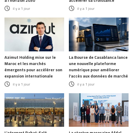
à l’horizon 2030
accélérer sa croissance
il y a 1 jour
il y a 1 jour
Azimut Holding mise sur le
La Bourse de Casablanca lance
Maroc et les marchés
une nouvelle plateforme
émergents pour accélérer son
numérique pour améliorer
expansion internationale
l’accès aux données de marché
il y a 1 jour
il y a 1 jour
L’aéroport Rabat-Salé
La startup marocaine Afdal