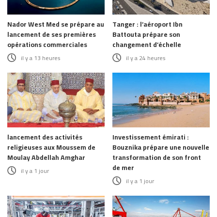
Nador West Med se prépare au
Tanger : l’aéroport Ibn
lancement de ses premières
Battouta prépare son
opérations commerciales
changement d’échelle
il y a 13 heures
il y a 24 heures
lancement des activités
Investissement émirati :
religieuses aux Moussem de
Bouznika prépare une nouvelle
Moulay Abdellah Amghar
transformation de son front
de mer
il y a 1 jour
il y a 1 jour