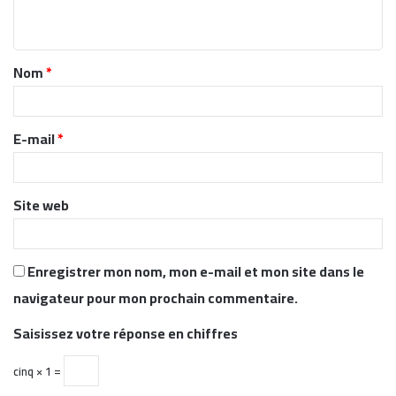
n
t
Nom
*
a
i
r
E-mail
*
e
*
Site web
Enregistrer mon nom, mon e-mail et mon site dans le
navigateur pour mon prochain commentaire.
Saisissez votre réponse en chiffres
cinq × 1 =