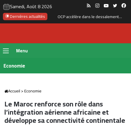
RSS
Instagram
YouTube
Twitte
Fa
Samedi, Août 8 2026
Dernières actualités
OCP accélère dans le dessalement : 410 millions de m³ d’eau par an
Menu
Economie
Accueil
>
Economie
Le Maroc renforce son rôle dans
l’intégration aérienne africaine et
développe sa connectivité continentale