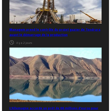
Managem prend le contrôle du projet gazier de Tendrara
avant le démarrage de la production
il y a 2 jours
L’Allemagne accorde un prêt de 66 millions d’euros pour