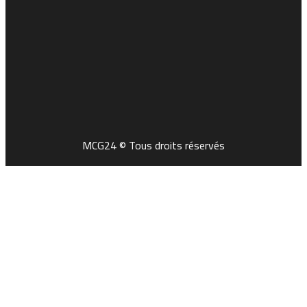
MCG24 © Tous droits réservés