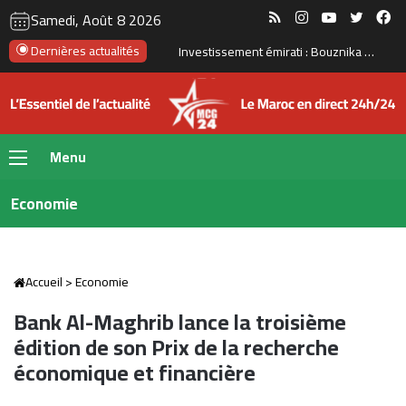
RSS
Instagram
YouTube
Twitte
Fa
Samedi, Août 8 2026
Dernières actualités
Investissement émirati : Bouznika prépare une nouvelle transformation de son front de mer
Menu
Economie
Accueil
>
Economie
Bank Al-Maghrib lance la troisième
édition de son Prix de la recherche
économique et financière