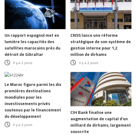
Un rapport espagnol met en
CNSS lance une réforme
lumière les capacités des
stratégique de son système de
satellites marocains près du
gestion interne pour 1,2
détroit de Gibraltar
million de dirhams
il y a 2 jours
il y a 2 jours
Le Maroc figure parmi les dix
premières destinations
mondiales pour les
investissements privés
soutenus par le financement
CIH Bank finalise une
du développement
augmentation de capital d’un
il y a 2 jours
milliard de dirhams, largement
souscrite