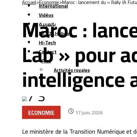
Accueil
>
Economie
>
Maroc : lancement du « Rally IA Future
International
Maroc : lanc
Vidéos
بالعربية
MCG24 Hebdo
Lab » pour ac
Hi-Tech
Contact
Plus
intelligence a
Activités royales
ECONOMIE
17 juin، 2026
Le ministère de la Transition Numérique et 