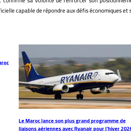
confirme sa volonté de renforcer son positionnem
ficielle capable de répondre aux défis économiques et 
aroc
Le Maroc lance son plus grand programme de
liaisons aériennes avec Ryanair pour l’hiver 202