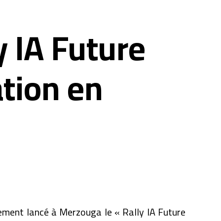
y IA Future
ation en
lement lancé à Merzouga le « Rally IA Future