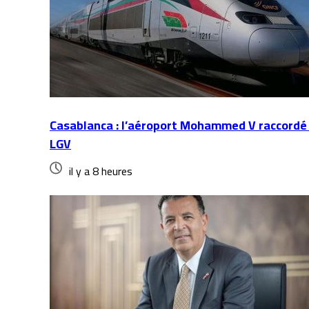
Casablanca : l’aéroport Mohammed V raccordé 
LGV
il y a 8 heures