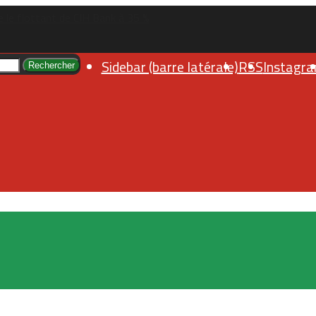
 le flottant de CIH Bank à 35 %
Sidebar (barre latérale)
RSS
Instagr
Rechercher