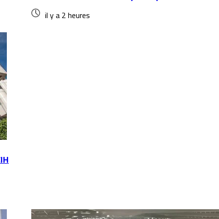
il y a 2 heures
CIH