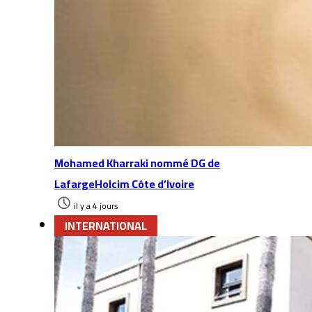
Mohamed Kharraki nommé DG de
LafargeHolcim Côte d’Ivoire
il y a 4 jours
INTERNATIONAL