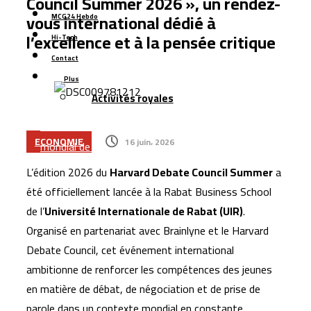
Council Summer 2026 », un rendez-
Casablanca : l’aéroport Mohammed V raccordé à la LGV
vous international dédié à
MCG24 Hebdo
Cap Holding renforce sa présence dans
l’excellence et à la pensée critique
Hi-Tech
l’agroalimentaire avec l’acquisition de Forafric Maroc
Contact
Les ventes de voitures dépassent 152.000 unités au
Plus
Maroc, portées par les modèles électriques et les
Activités royales
marques chinoises
Le Maroc se classe 106ᵉ au monde dans l’indice
ECONOMIE
16 juin، 2026
mondial de résidence 2026
Un rapport espagnol met en lumière les capacités des
L’édition 2026 du
Harvard Debate Council Summer
a
satellites marocains près du détroit de Gibraltar
été officiellement lancée à la Rabat Business School
de l’
Université Internationale de Rabat (UIR)
.
Organisé en partenariat avec Brainlyne et le Harvard
Debate Council, cet événement international
ambitionne de renforcer les compétences des jeunes
en matière de débat, de négociation et de prise de
parole dans un contexte mondial en constante