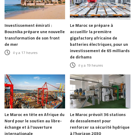
Investissement émirati :
Le Maroc se prépare à
Bouznika prépare une nouvelle
accueillir la première
transformation de son front
gigafactory africaine de
de mer
batteries électriques, pour un
investissement de 65 milliards
il y a 17 heures
de dirhams
il y a 19 heures
Le Maroc en tête en Afrique du
Le Maroc prévoit 36 stations
Nord pour le soutien au libre-
de dessalement pour
échange et à l’ouverture
renforcer sa sécurité hydrique
internationale
à l’horizon 2030