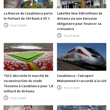
La Bourse de Casablanca porte
LabelVie lève 500 millions de
le flottant de CIH Bank à 35 %
dirhams via une émission
obligataire pour financer sa
il y a 2 jours
croissance
il y a 2 jours
TGCC décroche le marché de
Casablanca : l’aéroport
reconstruction du stade
Mohammed V raccordé à la LGV
Tessema à Casablanca pour 1,8
il y a 2 jours
milliard de dirhams
il y a 2 jours