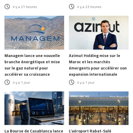
il y a 21 heures
il y a 23 heures
Managem lance une nouvelle
Azimut Holding mise sur le
branche énergétique et mise
Maroc et les marchés
sur le gaz naturel pour
émergents pour accélérer son
accélérer sa croissance
expansion internationale
il y a 1 jour
il y a 1 jour
La Bourse de Casablanca lance
L’aéroport Rabat-Salé