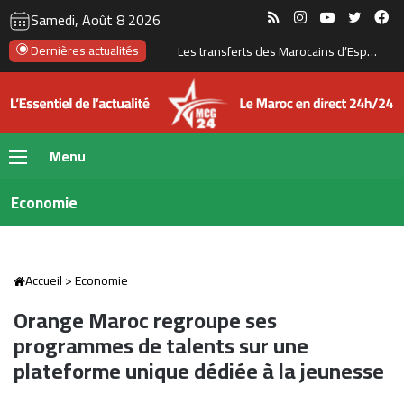
RSS
Instagram
YouTube
Twitte
Fa
Samedi, Août 8 2026
Nador West Med se prépare au lancement de ses premières opérations commerciales
Dernières actualités
Menu
Economie
Accueil
>
Economie
Orange Maroc regroupe ses
programmes de talents sur une
plateforme unique dédiée à la jeunesse