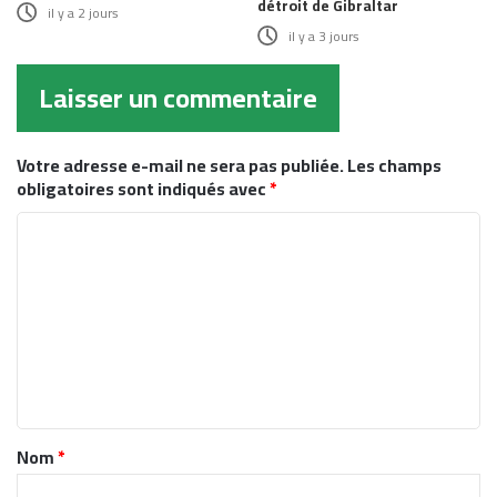
détroit de Gibraltar
il y a 2 jours
il y a 3 jours
Laisser un commentaire
Votre adresse e-mail ne sera pas publiée.
Les champs
obligatoires sont indiqués avec
*
C
o
m
m
e
n
t
Nom
*
a
i