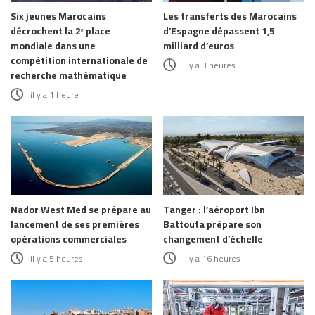
Six jeunes Marocains
Les transferts des Marocains
décrochent la 2ᵉ place
d’Espagne dépassent 1,5
mondiale dans une
milliard d’euros
compétition internationale de
il y a 3 heures
recherche mathématique
il y a 1 heure
Nador West Med se prépare au
Tanger : l’aéroport Ibn
lancement de ses premières
Battouta prépare son
opérations commerciales
changement d’échelle
il y a 5 heures
il y a 16 heures