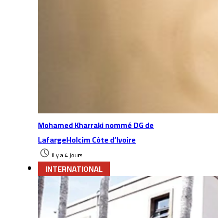
Mohamed Kharraki nommé DG de
LafargeHolcim Côte d’Ivoire
il y a 4 jours
INTERNATIONAL