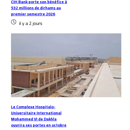
CIH Bank porte son bénéfice à
532 millions de dirhams au
premier semestre 2026
il y a 2 jours
Le Complexe Hospitalo-
Universitaire International
Mohammed VI de Dakhla
ouvrira ses portes en octobre