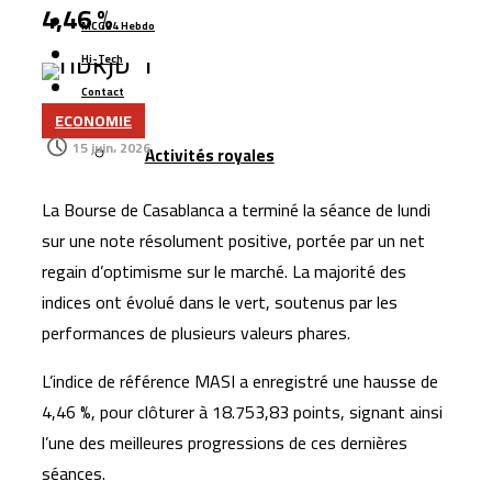
Casablanca : l’aéroport Mohammed V raccordé à la LGV
4,46 %
MCG24 Hebdo
Cap Holding renforce sa présence dans
Hi-Tech
l’agroalimentaire avec l’acquisition de Forafric Maroc
Contact
Les ventes de voitures dépassent 152.000 unités au
ECONOMIE
Plus
Maroc, portées par les modèles électriques et les
15 juin، 2026
Activités royales
marques chinoises
Le Maroc se classe 106ᵉ au monde dans l’indice
La Bourse de Casablanca a terminé la séance de lundi
mondial de résidence 2026
sur une note résolument positive, portée par un net
Un rapport espagnol met en lumière les capacités des
regain d’optimisme sur le marché. La majorité des
satellites marocains près du détroit de Gibraltar
indices ont évolué dans le vert, soutenus par les
performances de plusieurs valeurs phares.
L’indice de référence MASI a enregistré une hausse de
4,46 %, pour clôturer à 18.753,83 points, signant ainsi
l’une des meilleures progressions de ces dernières
séances.