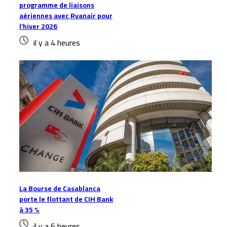
programme de liaisons
aériennes avec Ryanair pour
l’hiver 2026
il y a 4 heures
La Bourse de Casablanca
porte le flottant de CIH Bank
à 35 %
il y a 6 heures