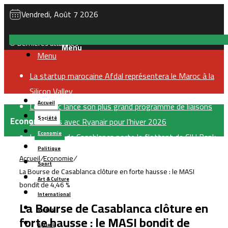
Vendredi, Août 7 2026
Dernières actualités
Menu
La startup marocaine Afdal représentera le Maroc à la
Silicon Valley
Accueil
Le Maroc lance son plus grand programme de liaisons
Economie
Société
aériennes avec Ryanair pour l’hiver 2026
Economie
La Bourse de Casablanca porte le flottant de CIH Bank
Politique
à 35 %
Accueil
/
Economie
/
Sport
LabelVie lève 500 millions de dirhams via une émission
La Bourse de Casablanca clôture en forte hausse : le MASI
Art & Culture
obligataire pour financer sa croissance
bondit de 4,46 %
International
TGCC décroche le marché de reconstruction du stade
La Bourse de Casablanca clôture en
Vidéos
Tessema à Casablanca pour 1,8 milliard de dirhams
forte hausse : le MASI bondit de
بالعربية