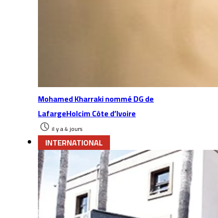
Mohamed Kharraki nommé DG de
LafargeHolcim Côte d’Ivoire
il y a 4 jours
INTERNATIONAL