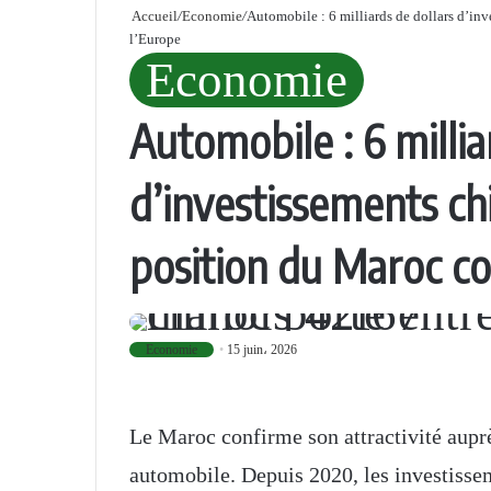
Accueil
/
Economie
/
Automobile : 6 milliards de dollars d’in
l’Europe
Economie
Automobile : 6 millia
d’investissements chi
position du Maroc c
Economie
15 juin، 2026
Le Maroc confirme son attractivité auprè
automobile. Depuis 2020, les investisse