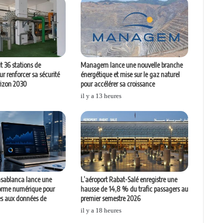
t 36 stations de
Managem lance une nouvelle branche
r renforcer sa sécurité
énergétique et mise sur le gaz naturel
rizon 2030
pour accélérer sa croissance
il y a 13 heures
asablanca lance une
L’aéroport Rabat-Salé enregistre une
forme numérique pour
hausse de 14,8 % du trafic passagers au
ès aux données de
premier semestre 2026
il y a 18 heures