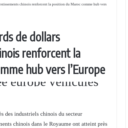
vestissements chinois renforcent la position du Maroc comme hub vers
rds de dollars
nois renforcent la
omme hub vers l’Europe
s des industriels chinois du secteur
ments chinois dans le Royaume ont atteint près