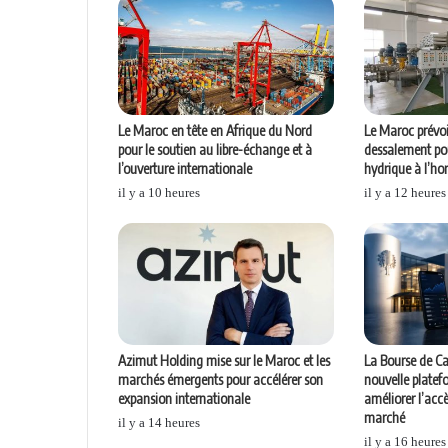
Le Maroc en tête en Afrique du Nord
Le Maroc prévoi
pour le soutien au libre-échange et à
dessalement pou
l’ouverture internationale
hydrique à l’ho
il y a 10 heures
il y a 12 heures
Azimut Holding mise sur le Maroc et les
La Bourse de C
marchés émergents pour accélérer son
nouvelle plate
expansion internationale
améliorer l’acc
marché
il y a 14 heures
il y a 16 heures