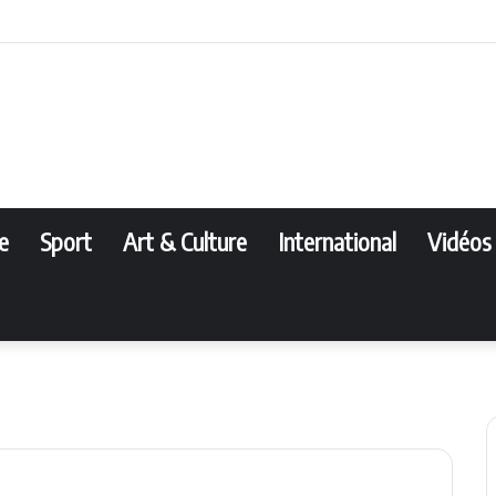
Face
T
e
Sport
Art & Culture
International
Vidéos