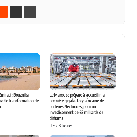
Reddit
Partager par email
Imprimer
émirati : Bouznika
Le Maroc se prépare à accueillir la
velle transformation de
première gigafactory africaine de
r
batteries électriques, pour un
investissement de 65 milliards de
dirhams
il y a 8 heures