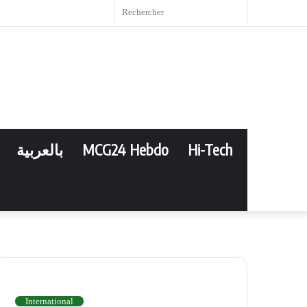
book
witter
YouTube
Instagram
RSS
Article
Sidebar
Rechercher
Aléatoire
(barre
latérale)
بالعربية
MCG24 Hebdo
Hi-Tech
INTERNATIONAL
International