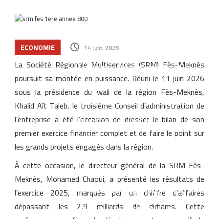
les modèles électriques et les marques
chinoises
ECONOMIE
Le Maroc se classe 106ᵉ au monde dans
14 juin، 2026
La Société Régionale Multiservices (SRM) Fès-Meknès
l’indice mondial de résidence 2026
Jeudi, Août 6 2026
poursuit sa montée en puissance. Réuni le 11 juin 2026
Un rapport espagnol met en lumière les
sous la présidence du wali de la région Fès-Meknès,
capacités des satellites marocains près
Khalid Aït Taleb, le troisième Conseil d’administration de
l’entreprise a été l’occasion de dresser le bilan de son
du détroit de Gibraltar
premier exercice financier complet et de faire le point sur
CNSS lance une réforme stratégique de
les grands projets engagés dans la région.
son système de gestion interne pour 1,2
À cette occasion, le directeur général de la SRM Fès-
million de dirhams
Meknès, Mohamed Chaoui, a présenté les résultats de
Le Maroc figure parmi les dix premières
l’exercice 2025, marqués par un chiffre d’affaires
dépassant les 2,9 milliards de dirhams. Cette
destinations mondiales pour les