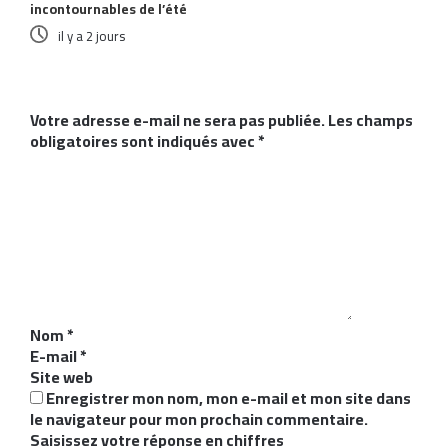
incontournables de l’été
il y a 2 jours
Laisser un commentaire
Votre adresse e-mail ne sera pas publiée.
Les champs
obligatoires sont indiqués avec
*
C
o
m
m
e
n
t
a
i
Nom
*
r
E-mail
*
e
Site web
*
Enregistrer mon nom, mon e-mail et mon site dans
le navigateur pour mon prochain commentaire.
Saisissez votre réponse en chiffres