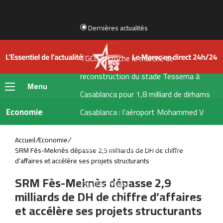
Dernières actualités
TGCC décroche le marché de
reconstruction du stade Tessema à
Menu
Casablanca pour 1,8 milliard de dirhams
Economie
Casablanca : l’aéroport Mohammed V
raccordé à la LGV
Accueil
/
Economie
/
Cap Holding renforce sa présence dans
SRM Fès-Meknès dépasse 2,9 milliards de DH de chiffre
d’affaires et accélère ses projets structurants
l’agroalimentaire avec l’acquisition de
SRM Fès-Meknès dépasse 2,9
Forafric Maroc
milliards de DH de chiffre d’affaires
Les ventes de voitures dépassent
et accélère ses projets structurants
152.000 unités au Maroc, portées par