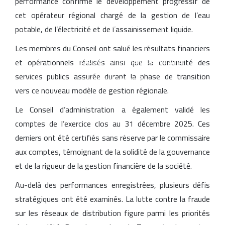
performance confirme le développement progressif de
investissements privés soutenus par le
cet opérateur régional chargé de la gestion de l’eau
financement du développement
potable, de l’électricité et de l’assainissement liquide.
CIH Bank finalise une augmentation de
Les membres du Conseil ont salué les résultats financiers
capital d’un milliard de dirhams,
et opérationnels réalisés ainsi que la continuité des
services publics assurée durant la phase de transition
largement souscrite
vers ce nouveau modèle de gestion régionale.
Samsung enregistre un nouveau record
Le Conseil d’administration a également validé les
de précommandes pour ses
comptes de l’exercice clos au 31 décembre 2025. Ces
smartphones pliables
derniers ont été certifiés sans réserve par le commissaire
aux comptes, témoignant de la solidité de la gouvernance
et de la rigueur de la gestion financière de la société.
Au-delà des performances enregistrées, plusieurs défis
stratégiques ont été examinés. La lutte contre la fraude
sur les réseaux de distribution figure parmi les priorités