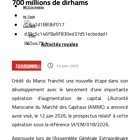
700 millions de dirhams
hybrides
MCG24 Hebdo
OCP accélère dans le dessalement : 410 millions de m³
Hi-Tech
d’eau par an
Contact
Boulemane : un projet de 251 MDH pour sécuriser
Plus
l’approvisionnement en eau potable
Activités royales
Six jeunes Marocains décrochent la 2ᵉ place mondiale
dans une compétition internationale de recherche
mathématique
ECONOMIE
14 juin، 2026
Les transferts des Marocains d’Espagne dépassent
Crédit du Maroc franchit une nouvelle étape dans son
1,5 milliard d’euros
développement avec le lancement d’une importante
Nador West Med se prépare au lancement de ses
opération d’augmentation de capital. L’Autorité
premières opérations commerciales
Marocaine du Marché des Capitaux (AMMC) a annoncé
avoir visé, le 12 juin 2026, le prospectus relatif à cette
opération sous la référence VI/EM/018/2026.
Approuvée lors de l’Assemblée Générale Extraordinaire