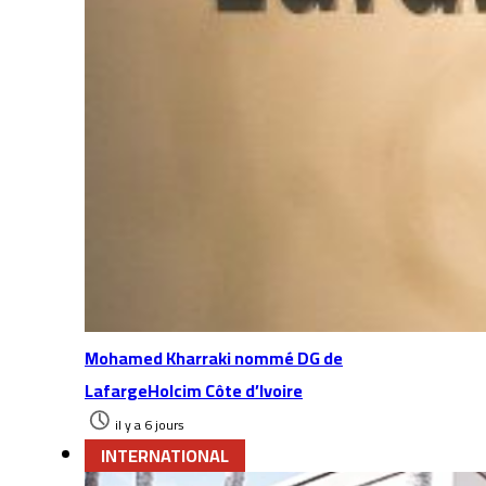
Mohamed Kharraki nommé DG de
LafargeHolcim Côte d’Ivoire
il y a 6 jours
INTERNATIONAL