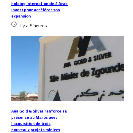
holding internationale à Arab
Invest pour accélérer son
expansion
il y a 8 heures
Aya Gold & Silver renforce sa
présence au Maroc avec
l’acquisition de trois
nouveaux projets miniers