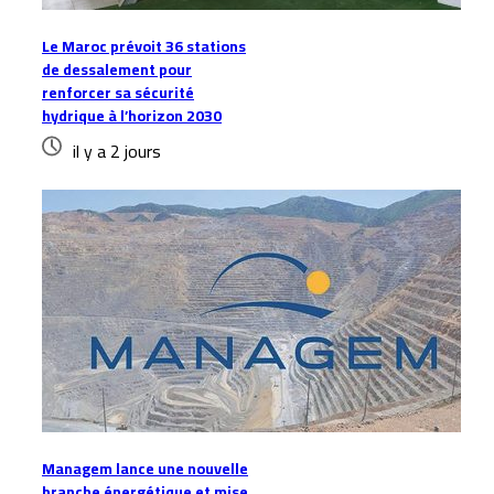
Le Maroc prévoit 36 stations
de dessalement pour
renforcer sa sécurité
hydrique à l’horizon 2030
il y a 2 jours
Managem lance une nouvelle
branche énergétique et mise