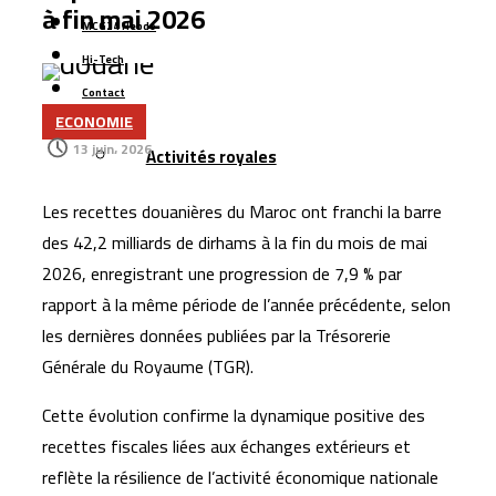
l’approvisionnement en eau potable
à fin mai 2026
MCG24 Hebdo
Six jeunes Marocains décrochent la 2ᵉ place mondiale
Hi-Tech
dans une compétition internationale de recherche
Contact
mathématique
ECONOMIE
Plus
Les transferts des Marocains d’Espagne dépassent
13 juin، 2026
Activités royales
1,5 milliard d’euros
Nador West Med se prépare au lancement de ses
Les recettes douanières du Maroc ont franchi la barre
premières opérations commerciales
des 42,2 milliards de dirhams à la fin du mois de mai
Tanger : l’aéroport Ibn Battouta prépare son
2026, enregistrant une progression de 7,9 % par
changement d’échelle
rapport à la même période de l’année précédente, selon
lancement des activités religieuses aux Moussem de
les dernières données publiées par la Trésorerie
Générale du Royaume (TGR).
Moulay Abdellah Amghar
Cette évolution confirme la dynamique positive des
recettes fiscales liées aux échanges extérieurs et
reflète la résilience de l’activité économique nationale