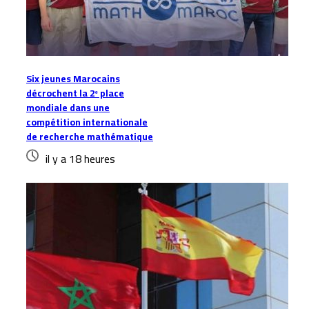
Six jeunes Marocains
décrochent la 2ᵉ place
mondiale dans une
compétition internationale
de recherche mathématique
il y a 18 heures