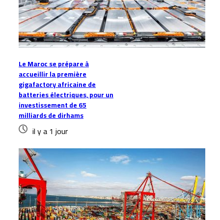
Le Maroc se prépare à
accueillir la première
gigafactory africaine de
batteries électriques, pour un
investissement de 65
milliards de dirhams
il y a 1 jour