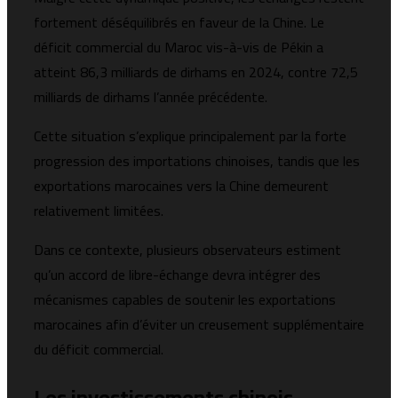
fortement déséquilibrés en faveur de la Chine. Le
déficit commercial du Maroc vis-à-vis de Pékin a
atteint 86,3 milliards de dirhams en 2024, contre 72,5
milliards de dirhams l’année précédente.
Cette situation s’explique principalement par la forte
progression des importations chinoises, tandis que les
exportations marocaines vers la Chine demeurent
relativement limitées.
Dans ce contexte, plusieurs observateurs estiment
qu’un accord de libre-échange devra intégrer des
mécanismes capables de soutenir les exportations
marocaines afin d’éviter un creusement supplémentaire
du déficit commercial.
Les investissements chinois