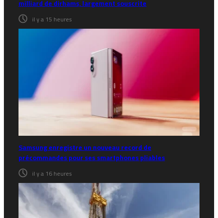
milliard de dirhams, largement souscrite
il y a 15 heures
Samsung enregistre un nouveau record de
précommandes pour ses smartphones pliables
il y a 16 heures