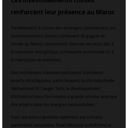
renforcent leur présence au Maroc
Parallèlement à l’essor des échanges commerciaux, les
investissements chinois continuent de gagner du
terrain au Maroc, notamment dans les secteurs liés à
la transition énergétique, à l’industrie automobile et à
la fabrication de batteries.
Des entreprises chinoises participent à plusieurs
projets stratégiques, parmi lesquels la cité industrielle
Mohammed VI Tanger Tech, le développement
d’infrastructures ferroviaires à grande vitesse ainsi que
des projets dans les énergies renouvelables.
Face aux préoccupations exprimées par certains
partenaires européens, Ryad Mezzour a réaffirmé la