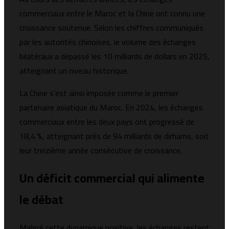
commerciaux entre le Maroc et la Chine ont connu une
croissance soutenue. Selon les chiffres communiqués
par les autorités chinoises, le volume des échanges
bilatéraux a dépassé les 10 milliards de dollars en 2025,
atteignant un niveau historique.
La Chine s’est ainsi imposée comme le premier
partenaire asiatique du Maroc. En 2024, les échanges
commerciaux entre les deux pays ont progressé de
18,4 %, atteignant près de 94 milliards de dirhams, soit
leur treizième année consécutive de croissance.
Un déficit commercial qui alimente
le débat
Malgré cette dynamique positive, les échanges restent