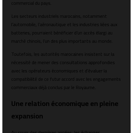
commercial du pays.
Les secteurs industriels marocains, notamment
l’automobile, l’aéronautique et les industries liées aux
batteries, pourraient bénéficier d’un accès élargi au
marché chinois, l’un des plus importants au monde.
Toutefois, les autorités marocaines insistent sur la
nécessité de mener des consultations approfondies
avec les opérateurs économiques et d’évaluer la
compatibilité de ce futur accord avec les engagements
commerciaux déjà conclus par le Royaume.
Une relation économique en pleine
expansion
Au cours des dernières années, les échanges