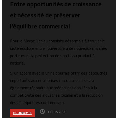
Entre opportunités de croissance
et nécessité de préserver
l’équilibre commercial
Pour le Maroc, l’enjeu consiste désormais à trouver le
juste équilibre entre l’ouverture à de nouveaux marchés
porteurs et la protection de son tissu productif
national.
Si un accord avec la Chine pourrait offrir des débouchés
importants aux entreprises marocaines, il devra
également répondre aux préoccupations liées à la
compétitivité des industries locales et à la réduction
des déséquilibres commerciaux.
13 juin، 2026
ECONOMIE