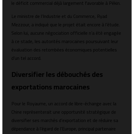
le déficit commercial déjà largement favorable à Pékin.
Le ministre de l’Industrie et du Commerce, Ryad
Mezzour, a indiqué que le projet était encore à l’étude.
Selon lui, aucune négociation officielle n’a été engagée
à ce stade, les autorités marocaines poursuivant leur
évaluation des retombées économiques potentielles
d’un tel accord.
Diversifier les débouchés des
exportations marocaines
Pour le Royaume, un accord de libre-échange avec la
Chine représenterait une opportunité stratégique de
diversifier ses marchés d’exportation et de réduire sa
dépendance à l’égard de l’Europe, principal partenaire