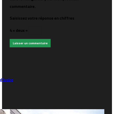
commentaire.
Saisissez votre réponse en chiffres
4 × deux =
’Ivoire