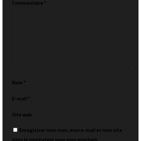
Commentaire
*
Nom
*
E-mail
*
Site web
Enregistrer mon nom, mon e-mail et mon site
dans le navigateur pour mon prochain