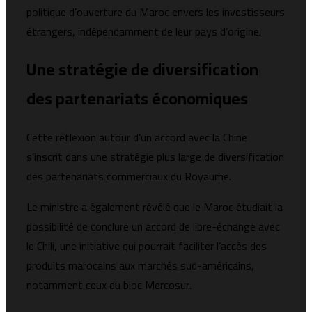
politique d’ouverture du Maroc envers les investisseurs
étrangers, indépendamment de leur pays d’origine.
Une stratégie de diversification
des partenariats économiques
Cette réflexion autour d’un accord avec la Chine
s’inscrit dans une stratégie plus large de diversification
des partenariats commerciaux du Royaume.
Le ministre a également révélé que le Maroc étudiait la
possibilité de conclure un accord de libre-échange avec
le Chili, une initiative qui pourrait faciliter l’accès des
produits marocains aux marchés sud-américains,
notamment ceux du bloc Mercosur.