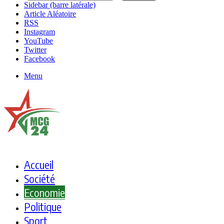
Sidebar (barre latérale)
Article Aléatoire
RSS
Instagram
YouTube
Twitter
Facebook
Menu
Accueil
Société
Economie
Politique
Sport