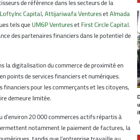
tisseurs de référence dans les secteurs de la
LoftyInc Capital
,
Attijariwafa Ventures
et
Almada
ques tels que
UM6P Ventures
et
First Circle Capital
.
nce des partenaires financiers dans le potentiel de
s la digitalisation du commerce de proximité en
n points de services financiers et numériques.
ces financiers pour les commerçants et les citoyens,
D
ire demeure limitée.
u
i
eau d’environ 20 000 commerces actifs répartis à
 permettent notamment le paiement de factures, la
numériques, tandis que l’entreprise travaille au