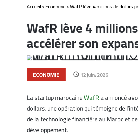
Accueil
>
Economie
>
WafR lève 4 millions de dollars p
WafR lève 4 millions
accélérer son expans
ECONOMIE
12 juin، 2026
La startup marocaine
WafR
a annoncé avoir
dollars, une opération qui témoigne de l’in
de la technologie financière au Maroc et d
développement.