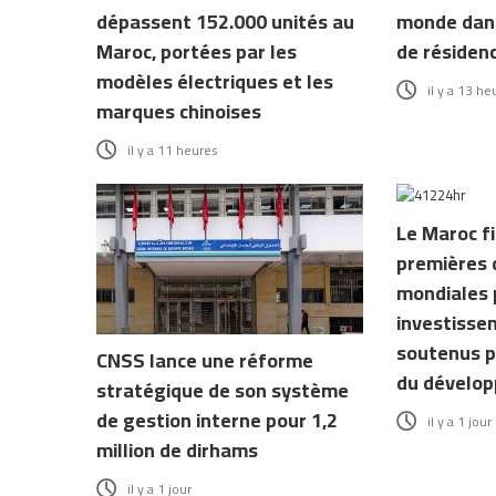
dépassent 152.000 unités au
monde dans
Maroc, portées par les
de résiden
modèles électriques et les
il y a 13 he
marques chinoises
il y a 11 heures
Le Maroc fi
premières 
mondiales 
investisse
soutenus p
CNSS lance une réforme
du dévelo
stratégique de son système
de gestion interne pour 1,2
il y a 1 jour
million de dirhams
il y a 1 jour