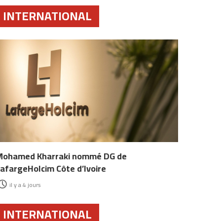
INTERNATIONAL
Mohamed Kharraki nommé DG de
afargeHolcim Côte d’Ivoire
il y a 4 jours
INTERNATIONAL