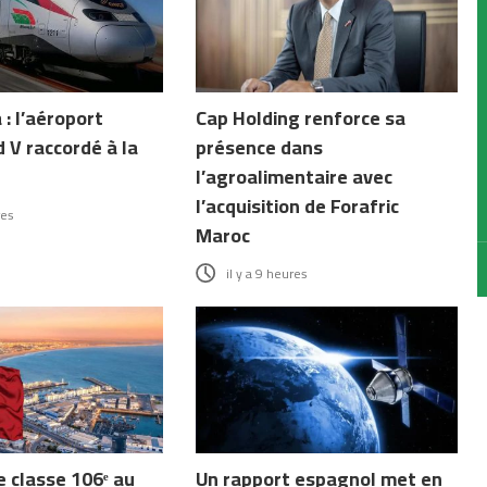
: l’aéroport
Cap Holding renforce sa
V raccordé à la
présence dans
l’agroalimentaire avec
l’acquisition de Forafric
res
Maroc
il y a 9 heures
e classe 106ᵉ au
Un rapport espagnol met en