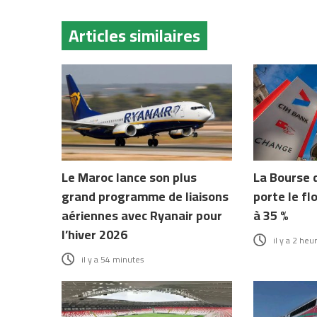
Articles similaires
Le Maroc lance son plus
La Bourse 
grand programme de liaisons
porte le fl
aériennes avec Ryanair pour
à 35 %
l’hiver 2026
il y a 2 heu
il y a 54 minutes