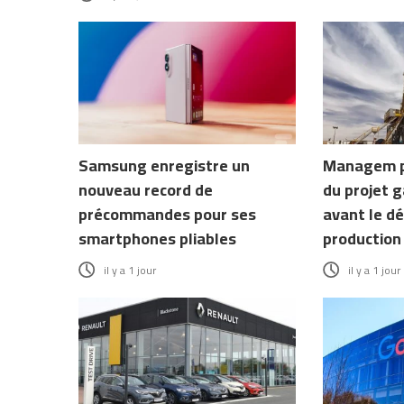
Samsung enregistre un
Managem pr
nouveau record de
du projet 
précommandes pour ses
avant le d
smartphones pliables
production
il y a 1 jour
il y a 1 jour