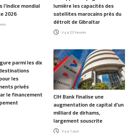
 l’indice mondial
lumière les capacités des
ce 2026
satellites marocains près du
détroit de Gibraltar
ures
il y a 23 heures
gure parmi les dix
destinations
pour les
ments privés
ar le financement
CIH Bank finalise une
ppement
augmentation de capital d’un
milliard de dirhams,
largement souscrite
il y a 1 jour