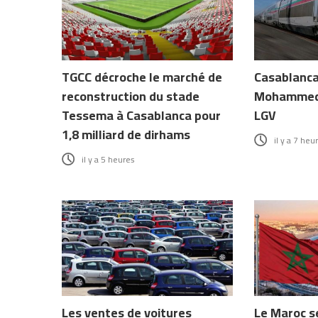
TGCC décroche le marché de
Casablanca 
reconstruction du stade
Mohammed 
Tessema à Casablanca pour
LGV
1,8 milliard de dirhams
il y a 7 heu
il y a 5 heures
Les ventes de voitures
Le Maroc s