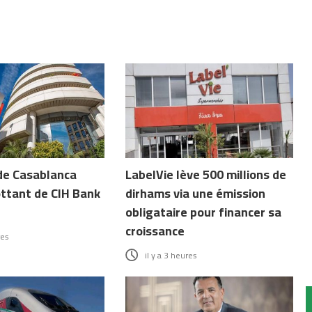
de Casablanca
LabelVie lève 500 millions de
ottant de CIH Bank
dirhams via une émission
obligataire pour financer sa
croissance
res
il y a 3 heures