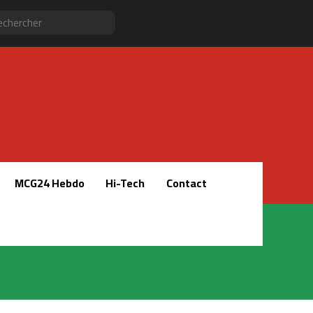
Sidebar
RSS
Instagram
YouTube
Twitter
Facebook
Rechercher
(barre
latérale)
MCG24 Hebdo
Hi-Tech
Contact