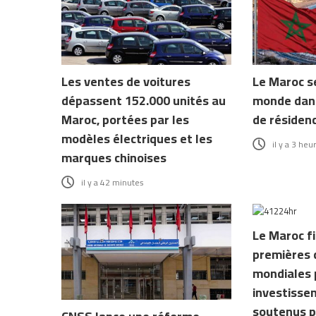
Les ventes de voitures
Le Maroc s
dépassent 152.000 unités au
monde dans
Maroc, portées par les
de résiden
modèles électriques et les
il y a 3 heu
marques chinoises
il y a 42 minutes
Le Maroc fi
premières 
mondiales 
investisse
soutenus p