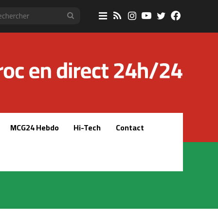
Sidebar
RSS
Instagram
YouTube
Twitter
Faceboo
Rechercher
(barre
latérale)
MCG24 Hebdo
Hi-Tech
Contact