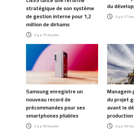
CNSS lance une réforme
du dévelo
stratégique de son système
de gestion interne pour 1,2
il y a 17 he
million de dirhams
il y a 15 heures
Samsung enregistre un
Managem pr
nouveau record de
du projet 
précommandes pour ses
avant le d
smartphones pliables
production
il y a 19 heures
il y a 19 he