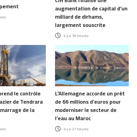
CIH Bank finalise une
ppement
augmentation de capital d’un
milliard de dirhams,
ures
largement souscrite
il y a 18 heures
end le contrôle
L’Allemagne accorde un prêt
gazier de Tendrara
de 66 millions d’euros pour
émarrage de la
moderniser le secteur de
l’eau au Maroc
ures
il y a 21 heures