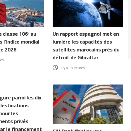
e classe 106ᵉ au
Un rapport espagnol met en
 l’indice mondial
lumière les capacités des
ce 2026
satellites marocains près du
détroit de Gibraltar
res
il y a 13 heures
gure parmi les dix
destinations
pour les
ments privés
ar le financement