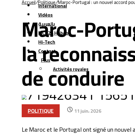
Accueil
/
Politique
/
Maroc-Portugal : un nouvel accord pou
International
Maroc-Portug
Vidéos
بالعربية
MCG24 Hebdo
la reconnais
Hi-Tech
Contact
Plus
de conduire
Activités royales
POLITIQUE
11 juin، 2026
Le Maroc et le Portugal ont signé un nouvel a