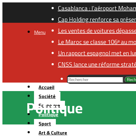
Casablanca : l’aéroport Moha
Cap Holding renforce sa présen
Les ventes de voitures dépasse
Menu
Le Maroc se classe 106ᵉ au mo
Un rapport espagnol met en lum
CNSS lance une réforme stratég
Rech
Accueil
Société
Politique
Economie
Politique
Sport
Art & Culture