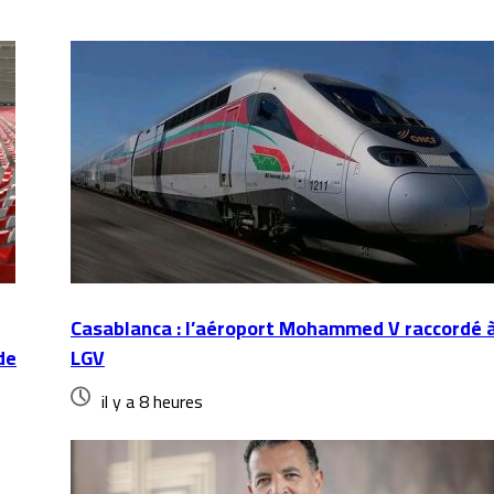
Casablanca : l’aéroport Mohammed V raccordé à
de
LGV
il y a 8 heures