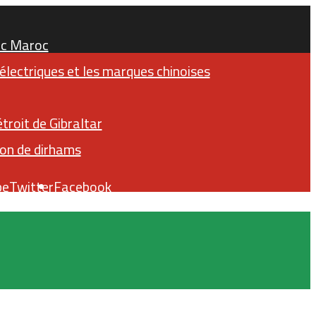
ric Maroc
lectriques et les marques chinoises
troit de Gibraltar
ion de dirhams
be
Twitter
Facebook