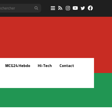
Sidebar
RSS
Instagram
YouTube
Twitter
Faceboo
Rechercher
(barre
latérale)
MCG24 Hebdo
Hi-Tech
Contact