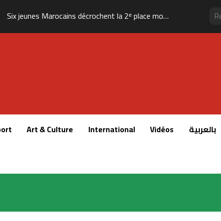
Six jeunes Marocains décrochent la 2ᵉ place mondiale dans une compétition internationale de recherche mathématique
ort
Art & Culture
International
Vidéos
بالعربية