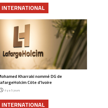
INTERNATIONAL
Mohamed Kharraki nommé DG de
afargeHolcim Côte d’Ivoire
il y a 5 jours
INTERNATIONAL