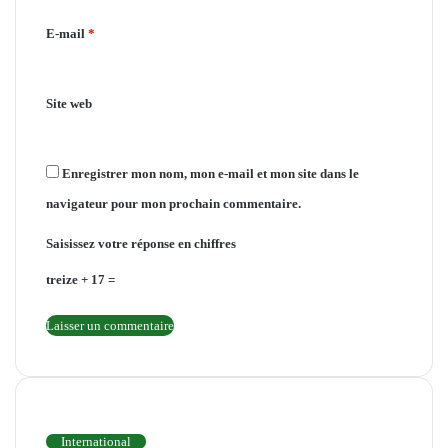
i
E-mail
*
r
e
Site web
*
Enregistrer mon nom, mon e-mail et mon site dans le
navigateur pour mon prochain commentaire.
Saisissez votre réponse en chiffres
treize + 17 =
INTERNATIONAL
International