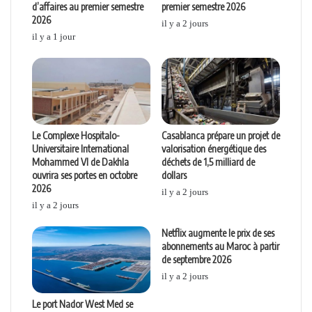
d’affaires au premier semestre
premier semestre 2026
2026
il y a 2 jours
il y a 1 jour
Le Complexe Hospitalo-
Casablanca prépare un projet de
Universitaire International
valorisation énergétique des
Mohammed VI de Dakhla
déchets de 1,5 milliard de
ouvrira ses portes en octobre
dollars
2026
il y a 2 jours
il y a 2 jours
Netflix augmente le prix de ses
abonnements au Maroc à partir
de septembre 2026
il y a 2 jours
Le port Nador West Med se