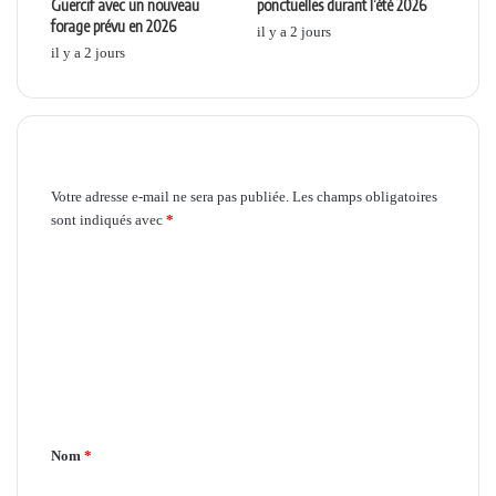
Guercif avec un nouveau
ponctuelles durant l’été 2026
forage prévu en 2026
il y a 2 jours
il y a 2 jours
Laisser un commentaire
Votre adresse e-mail ne sera pas publiée.
Les champs obligatoires
sont indiqués avec
*
C
o
m
m
e
n
Nom
*
t
a