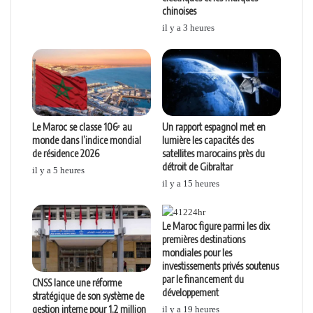
chinoises
il y a 3 heures
Le Maroc se classe 106ᵉ au
Un rapport espagnol met en
monde dans l’indice mondial
lumière les capacités des
de résidence 2026
satellites marocains près du
détroit de Gibraltar
il y a 5 heures
il y a 15 heures
Le Maroc figure parmi les dix
premières destinations
mondiales pour les
investissements privés soutenus
par le financement du
CNSS lance une réforme
développement
stratégique de son système de
gestion interne pour 1,2 million
il y a 19 heures