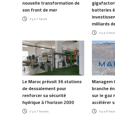
nouvelle transformation de
gigafactory
son front de mer
batteries é
investisse
il y a 1 heure
milliards d
il y a 3 heu
Le Maroc prévoit 36 stations
Managem l
de dessalement pour
branche én
renforcer sa sécurité
sur le gaz 
hydrique à l’horizon 2030
accélérer s
il y a 7 heures
il y a 9 heu