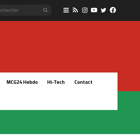
Sidebar
RSS
Instagram
YouTube
Twitter
Faceboo
Rechercher
(barre
latérale)
MCG24 Hebdo
Hi-Tech
Contact