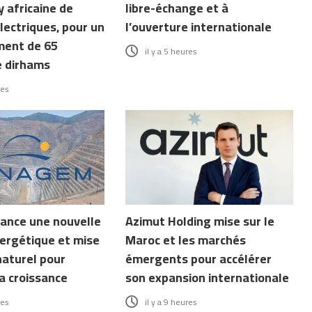
 africaine de
libre-échange et à
lectriques, pour un
l’ouverture internationale
ment de 65
il y a 5 heures
e dirhams
res
ance une nouvelle
Azimut Holding mise sur le
ergétique et mise
Maroc et les marchés
naturel pour
émergents pour accélérer
a croissance
son expansion internationale
res
il y a 9 heures