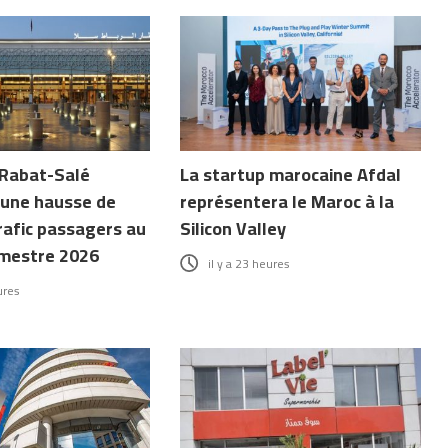
 Rabat-Salé
La startup marocaine Afdal
 une hausse de
représentera le Maroc à la
rafic passagers au
Silicon Valley
mestre 2026
il y a 23 heures
ures