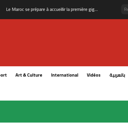
Le Maroc se prépare à accueillir la première gigafactory africaine de batteries électriques, pour un investissement de 65 milliards de dirhams
ort
Art & Culture
International
Vidéos
بالعربية