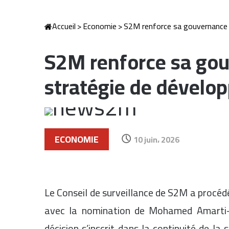
Accueil
>
Economie
>
S2M renforce sa gouvernance e
S2M renforce sa gou
stratégie de dévelo
ECONOMIE
10 juin، 2026
Le Conseil de surveillance de S2M a procéd
avec la nomination de Mohamed Amarti-Ri
décision s’inscrit dans la continuité de l