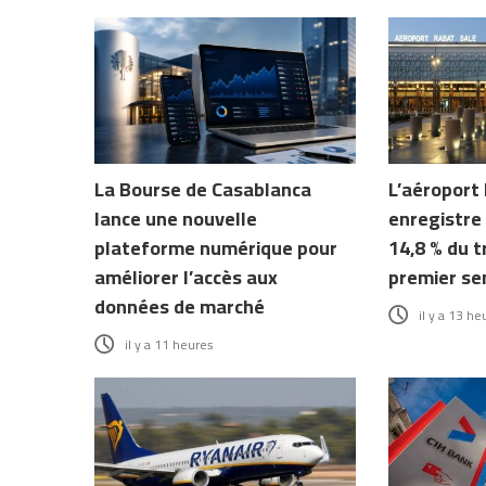
La Bourse de Casablanca
L’aéroport
lance une nouvelle
enregistre
plateforme numérique pour
14,8 % du t
améliorer l’accès aux
premier se
données de marché
il y a 13 he
il y a 11 heures