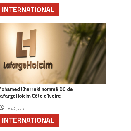
INTERNATIONAL
Mohamed Kharraki nommé DG de
afargeHolcim Côte d’Ivoire
il y a 5 jours
INTERNATIONAL