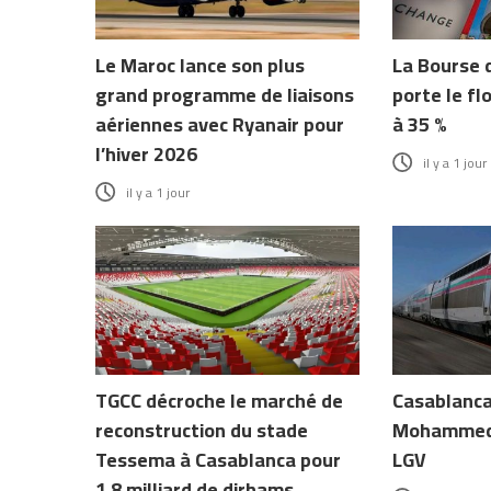
Le Maroc lance son plus
La Bourse 
grand programme de liaisons
porte le fl
aériennes avec Ryanair pour
à 35 %
l’hiver 2026
il y a 1 jour
il y a 1 jour
TGCC décroche le marché de
Casablanca 
reconstruction du stade
Mohammed 
Tessema à Casablanca pour
LGV
1,8 milliard de dirhams