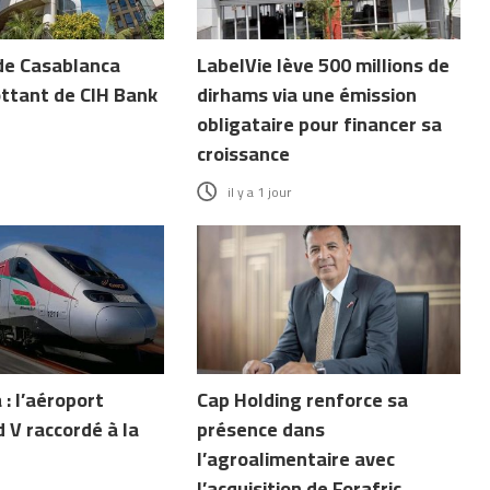
de Casablanca
LabelVie lève 500 millions de
ottant de CIH Bank
dirhams via une émission
obligataire pour financer sa
croissance
il y a 1 jour
: l’aéroport
Cap Holding renforce sa
V raccordé à la
présence dans
l’agroalimentaire avec
l’acquisition de Forafric