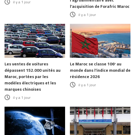
l’agroalimentaire avec
il y a 1 jour
l’acquisition de Forafric Maroc
il y a 1 jour
Les ventes de voitures
Le Maroc se classe 106ᵉ au
dépassent 152.000 unités au
monde dans l’indice mondial de
Maroc, portées par les
résidence 2026
modèles électriques et les
il y a 1 jour
marques chinoises
il y a 1 jour