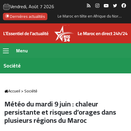
RSS
Instagram
YouTube
Twitte
Fa
Vendredi, Août 7 2026
Dernières actualités
Le Maroc en tête en Afrique du Nord pour le soutien au libre-échange et à l’ouverture internationale
Menu
Société
Accueil
>
Société
Météo du mardi 9 juin : chaleur
persistante et risques d’orages dans
plusieurs régions du Maroc