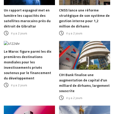
Un rapport espagnol met en
CNSS lance une réforme
lumière les capacités des
stratégique de son système de
satellites marocains près du
gestion interne pour 1,2
détroit de Gibraltar
million de dirhams
il y a 2 jours
il y a 2 jours
Le Maroc figure parmi les dix
premières destinations
mondiales pour les
investissements privés
soutenus par le financement
CIH Bank finalise une
du développement
augmentation de capital d’un
il y a 2 jours
milliard de dirhams, largement
souscrite
il y a 2 jours