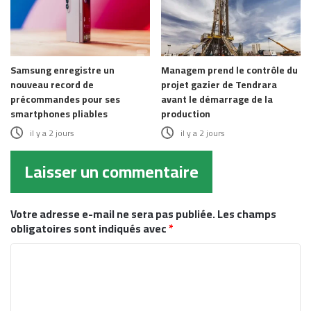
Samsung enregistre un
Managem prend le contrôle du
nouveau record de
projet gazier de Tendrara
précommandes pour ses
avant le démarrage de la
smartphones pliables
production
il y a 2 jours
il y a 2 jours
Laisser un commentaire
Votre adresse e-mail ne sera pas publiée.
Les champs
obligatoires sont indiqués avec
*
C
o
m