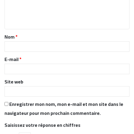
m
e
n
t
Nom
*
a
i
r
E-mail
*
e
*
Site web
Enregistrer mon nom, mon e-mail et mon site dans le
navigateur pour mon prochain commentaire.
Saisissez votre réponse en chiffres