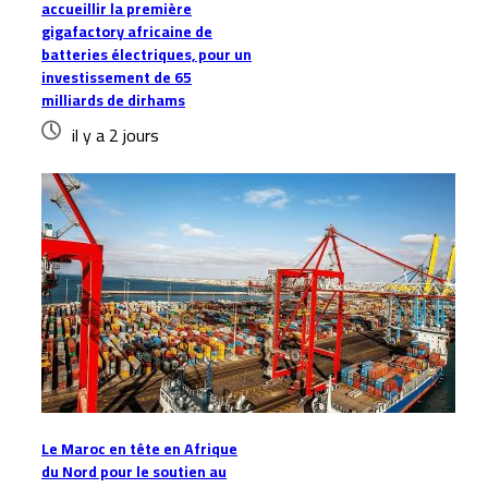
accueillir la première
gigafactory africaine de
batteries électriques, pour un
investissement de 65
milliards de dirhams
il y a 2 jours
Le Maroc en tête en Afrique
du Nord pour le soutien au