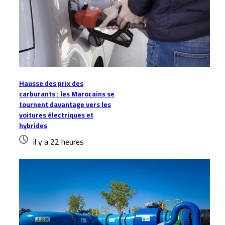
Hausse des prix des
carburants : les Marocains se
tournent davantage vers les
voitures électriques et
hybrides
il y a 22 heures