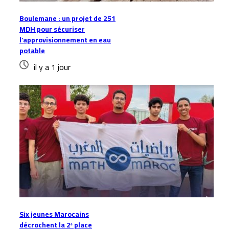
Boulemane : un projet de 251
MDH pour sécuriser
l’approvisionnement en eau
potable
il y a 1 jour
Six jeunes Marocains
décrochent la 2ᵉ place