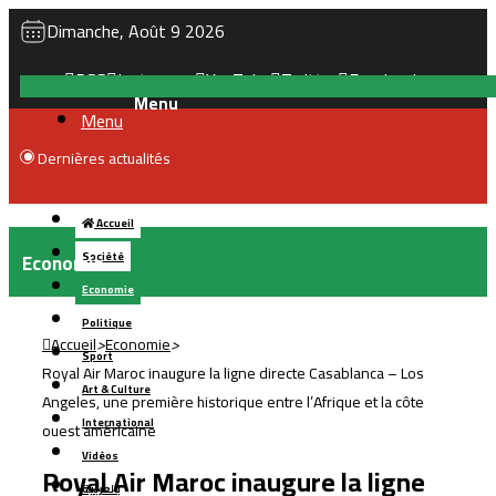
Dimanche, Août 9 2026
RSS
Instagram
YouTube
Twitter
Facebook
Menu
Dernières actualités
Accueil
Economie
Société
Economie
Politique
Accueil
>
Economie
>
Sport
Royal Air Maroc inaugure la ligne directe Casablanca – Los
Art & Culture
Angeles, une première historique entre l’Afrique et la côte
International
ouest américaine
Vidéos
Royal Air Maroc inaugure la ligne
بالعربية