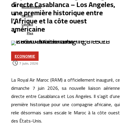
directe Casablanca – Los Angeles,
MCG24 Hebdo
une première historique entre
Hi-Tech
l’Afrique et la côte ouest
Contact
américaine
Plus
Activités royales
ECONOMIE
7 juin، 2026
La Royal Air Maroc (RAM) a officiellement inauguré, ce
dimanche 7 juin 2026, sa nouvelle liaison aérienne
directe entre Casablanca et Los Angeles. Il s’agit d’une
première historique pour une compagnie africaine, qui
relie désormais sans escale le Maroc à la côte ouest
des États-Unis.