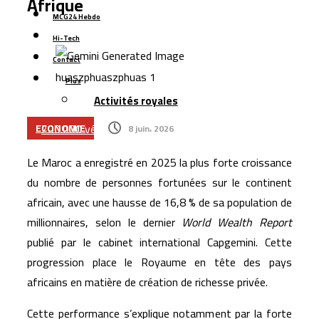
Afrique
précommandes pour ses smartphones pliables
MCG24 Hebdo
Managem prend le contrôle du projet gazier de
Hi-Tech
Tendrara avant le démarrage de la production
Contact
L’Allemagne accorde un prêt de 66 millions d’euros pour
Plus
moderniser le secteur de l’eau au Maroc
Activités royales
Renault Maroc renforce son leadership industriel avec
200.000 véhicules produits et plus de 167.000 unités
ECONOMIE
8 juin، 2026
exportées
Le Maroc a enregistré en 2025 la plus forte croissance
Google pilote une alliance de 200 milliards de dollars
du nombre de personnes fortunées sur le continent
pour accélérer la course aux puces d’intelligence
africain, avec une hausse de 16,8 % de sa population de
artificielle
millionnaires, selon le dernier
World Wealth Report
Managem dépasse 11,7 milliards de dirhams de chiffre
publié par le cabinet international Capgemini. Cette
d’affaires au premier semestre 2026
progression place le Royaume en tête des pays
africains en matière de création de richesse privée.
Cette performance s’explique notamment par la forte