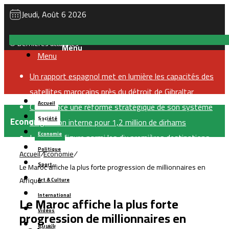
Jeudi, Août 6 2026
Dernières actualités
Menu
Un rapport espagnol met en lumière les capacités des
satellites marocains près du détroit de Gibraltar
Accueil
CNSS lance une réforme stratégique de son système
Economie
Société
de gestion interne pour 1,2 million de dirhams
Economie
Le Maroc figure parmi les dix premières destinations
Politique
mondiales pour les investissements privés soutenus
Accueil
/
Economie
/
Sport
Le Maroc affiche la plus forte progression de millionnaires en
par le financement du développement
Afrique
Art & Culture
CIH Bank finalise une augmentation de capital d’un
International
milliard de dirhams, largement souscrite
Le Maroc affiche la plus forte
Vidéos
Samsung enregistre un nouveau record de
progression de millionnaires en
بالعربية