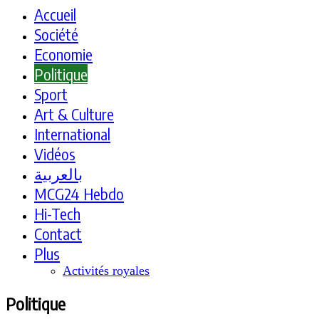
Accueil
Société
Economie
Politique
Sport
Art & Culture
International
Vidéos
بالعربية
MCG24 Hebdo
Hi-Tech
Contact
Plus
Activités royales
Politique