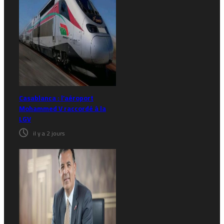
Casablanca : l’aéroport
Mohammed V raccordé à la
LGV
il y a 2 jours