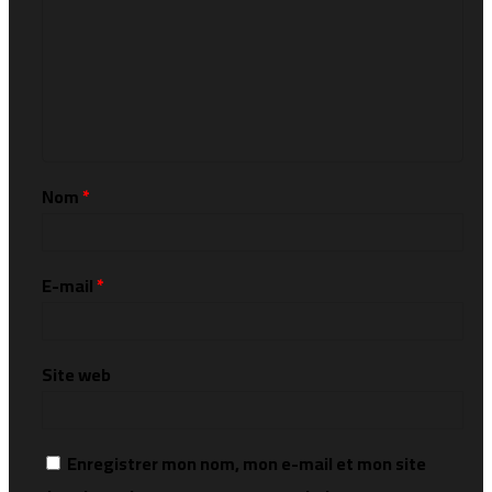
Nom
*
E-mail
*
Site web
Enregistrer mon nom, mon e-mail et mon site