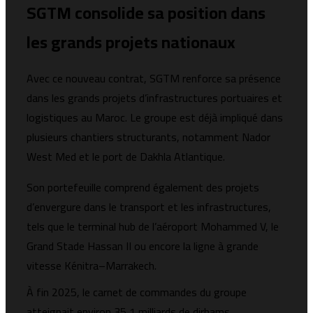
SGTM consolide sa position dans
les grands projets nationaux
Avec ce nouveau contrat, SGTM renforce sa présence
dans les grands projets d’infrastructures portuaires et
logistiques au Maroc. Le groupe est déjà impliqué dans
plusieurs chantiers structurants, notamment Nador
West Med et le port de Dakhla Atlantique.
Son portefeuille comprend également des projets
d’envergure dans le transport et les infrastructures,
tels que le terminal hub de l’aéroport Mohammed V, le
Grand Stade Hassan II ou encore la ligne à grande
vitesse Kénitra–Marrakech.
À fin 2025, le carnet de commandes du groupe
atteignait environ 35,1 milliards de dirhams,