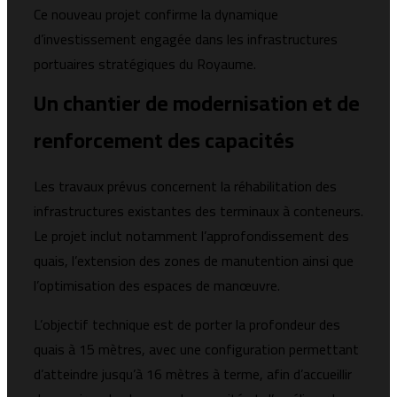
Ce nouveau projet confirme la dynamique
d’investissement engagée dans les infrastructures
portuaires stratégiques du Royaume.
Un chantier de modernisation et de
renforcement des capacités
Les travaux prévus concernent la réhabilitation des
infrastructures existantes des terminaux à conteneurs.
Le projet inclut notamment l’approfondissement des
quais, l’extension des zones de manutention ainsi que
l’optimisation des espaces de manœuvre.
L’objectif technique est de porter la profondeur des
quais à 15 mètres, avec une configuration permettant
d’atteindre jusqu’à 16 mètres à terme, afin d’accueillir