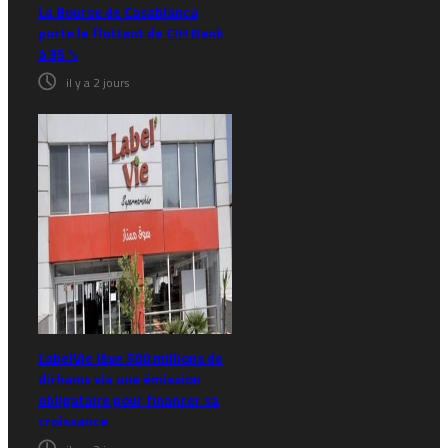
La Bourse de Casablanca
porte le flottant de CIH Bank
à 35 %
il y a 2 jours
LabelVie lève 500 millions de
dirhams via une émission
obligataire pour financer sa
croissance