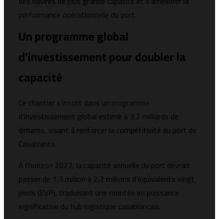
des navires de plus grande capacité et d’améliorer la
performance opérationnelle du port.
Un programme global
d’investissement pour doubler la
capacité
Ce chantier s’inscrit dans un programme
d’investissement global estimé à 3,2 milliards de
dirhams, visant à renforcer la compétitivité du port de
Casablanca.
À l’horizon 2027, la capacité annuelle du port devrait
passer de 1,3 million à 2,2 millions d’équivalents vingt
pieds (EVP), traduisant une montée en puissance
significative du hub logistique casablancais.