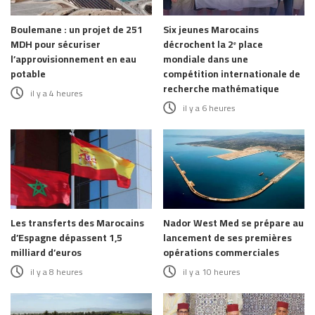
Boulemane : un projet de 251
Six jeunes Marocains
MDH pour sécuriser
décrochent la 2ᵉ place
l’approvisionnement en eau
mondiale dans une
potable
compétition internationale de
recherche mathématique
il y a 4 heures
il y a 6 heures
Les transferts des Marocains
Nador West Med se prépare au
d’Espagne dépassent 1,5
lancement de ses premières
milliard d’euros
opérations commerciales
il y a 8 heures
il y a 10 heures