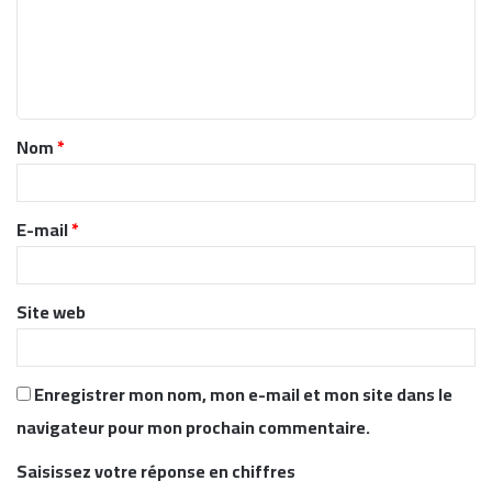
m
e
n
t
Nom
*
a
i
r
E-mail
*
e
*
Site web
Enregistrer mon nom, mon e-mail et mon site dans le
navigateur pour mon prochain commentaire.
Saisissez votre réponse en chiffres