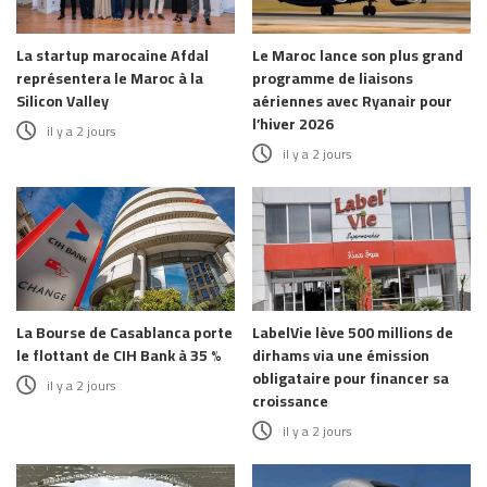
La startup marocaine Afdal
Le Maroc lance son plus grand
représentera le Maroc à la
programme de liaisons
Silicon Valley
aériennes avec Ryanair pour
l’hiver 2026
il y a 2 jours
il y a 2 jours
La Bourse de Casablanca porte
LabelVie lève 500 millions de
le flottant de CIH Bank à 35 %
dirhams via une émission
obligataire pour financer sa
il y a 2 jours
croissance
il y a 2 jours