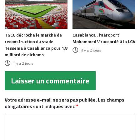
TGCC décroche le marché de
Casablanca : l’aéroport
reconstruction du stade
Mohammed V raccordé à la LGV
Tessema à Casablanca pour 1,8
il y a 2 jours
milliard de dirhams
il y a 2 jours
Laisser un commentaire
Votre adresse e-mail ne sera pas publiée.
Les champs
obligatoires sont indiqués avec
*
C
o
m