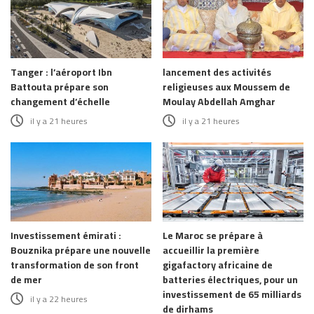
Tanger : l’aéroport Ibn
lancement des activités
Battouta prépare son
religieuses aux Moussem de
changement d’échelle
Moulay Abdellah Amghar
il y a 21 heures
il y a 21 heures
Investissement émirati :
Le Maroc se prépare à
Bouznika prépare une nouvelle
accueillir la première
transformation de son front
gigafactory africaine de
de mer
batteries électriques, pour un
investissement de 65 milliards
il y a 22 heures
de dirhams