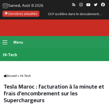
RSS
Instagram
YouTube
Twitte
Fa
Samedi, Août 8 2026
Dernières actualités
OCP accélère dans le dessalement : 410 millions de m³ d’eau par an
Menu
Hi-Tech
Accueil
>
Hi-Tech
Tesla Maroc : facturation à la minute et
frais d’encombrement sur les
Superchargeurs