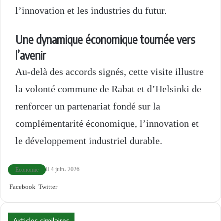
l’innovation et les industries du futur.
Une dynamique économique tournée vers
l’avenir
Au-delà des accords signés, cette visite illustre
la volonté commune de Rabat et d’Helsinki de
renforcer un partenariat fondé sur la
complémentarité économique, l’innovation et
le développement industriel durable.
4 juin، 2026
Economie
Facebook
Twitter
L
R
W
T
P
I
i
e
h
e
a
m
n
d
a
l
r
p
k
d
t
e
t
r
Articles similaires