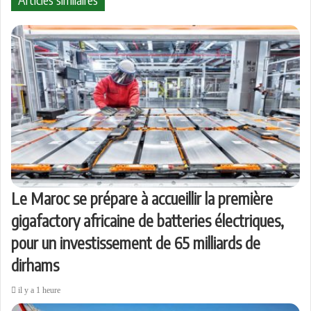
e
i
s
g
a
i
d
t
A
r
g
m
i
p
a
e
e
n
p
m
r
r
p
a
r
e
m
a
i
l
Le Maroc se prépare à accueillir la première
gigafactory africaine de batteries électriques,
pour un investissement de 65 milliards de
dirhams
il y a 1 heure