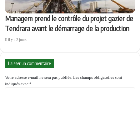
Managem prend le contrôle du projet gazier de
Tendrara avant le démarrage de la production
il y a 2 jours
Laisser un commentaire
Votre adresse e-mail ne sera pas publiée.
Les champs obligatoires sont
indiqués avec
*
C
o
m
m
e
n
t
a