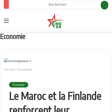
Rech
Menu
Economie
Accueil
>
Economie
Economie
Le Maroc et la Finlande
renforcent leur