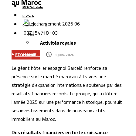
au Maroc
Azimut Holding mise sur le Maroc et les marchés
MCG24 Hebdo
émergents pour accélérer son expansion internationale
Hi-Tech
La Bourse de Casablanca lance une nouvelle plateforme
Contact
numérique pour améliorer l’accès aux données de
Plus
Activités royales
marché
L’aéroport Rabat-Salé enregistre une hausse de 14,8 %
ECONOMIE
3 juin، 2026
du trafic passagers au premier semestre 2026
Le géant hôtelier espagnol Barceló renforce sa
La startup marocaine Afdal représentera le Maroc à la
présence sur le marché marocain à travers une
Silicon Valley
stratégie d’expansion internationale soutenue par des
Le Maroc lance son plus grand programme de liaisons
résultats financiers records. Le groupe, qui a clôturé
aériennes avec Ryanair pour l’hiver 2026
l’année 2025 sur une performance historique, poursuit
La Bourse de Casablanca porte le flottant de CIH Bank
ses investissements dans de nouveaux actifs
à 35 %
immobiliers au Maroc.
Des résultats financiers en forte croissance