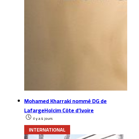
Mohamed Kharraki nommé DG de
LafargeHolcim Côte d’Ivoire
il y a 4 jours
INTERNATIONAL