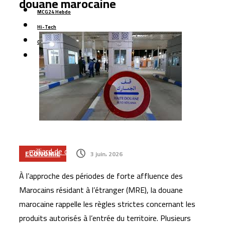
douane marocaine
Le Maroc se classe 106ᵉ au monde dans l’indice
MCG24 Hebdo
mondial de résidence 2026
Hi-Tech
Un rapport espagnol met en lumière les capacités des
Contact
satellites marocains près du détroit de Gibraltar
Plus
CNSS lance une réforme stratégique de son système
Activités royales
de gestion interne pour 1,2 million de dirhams
Le Maroc figure parmi les dix premières destinations
mondiales pour les investissements privés soutenus
par le financement du développement
CIH Bank finalise une augmentation de capital d’un
milliard de dirhams, largement souscrite
ECONOMIE
3 juin، 2026
À l’approche des périodes de forte affluence des
Marocains résidant à l’étranger (MRE), la douane
marocaine rappelle les règles strictes concernant les
produits autorisés à l’entrée du territoire. Plusieurs