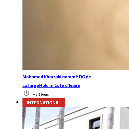
Mohamed Kharraki nommé DG de
LafargeHolcim Côte d’Ivoire
il y a 3 jours
INTERNATIONAL