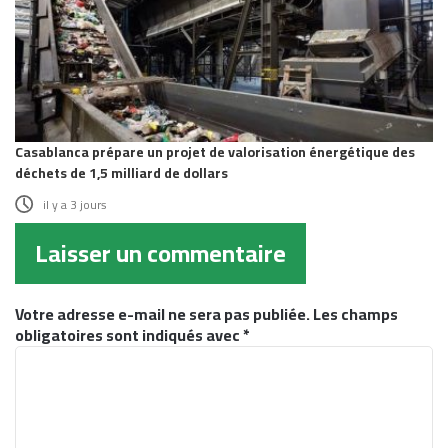
Casablanca prépare un projet de valorisation énergétique des
déchets de 1,5 milliard de dollars
il y a 3 jours
Laisser un commentaire
Votre adresse e-mail ne sera pas publiée.
Les champs
obligatoires sont indiqués avec
*
C
o
m
m
e