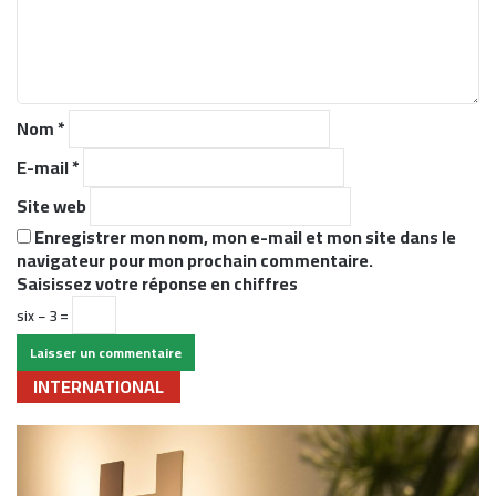
n
t
a
i
r
Nom
*
e
*
E-mail
*
Site web
Enregistrer mon nom, mon e-mail et mon site dans le
navigateur pour mon prochain commentaire.
Saisissez votre réponse en chiffres
six − 3 =
INTERNATIONAL