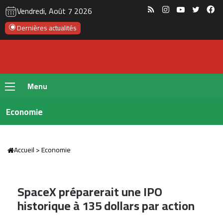
RSS
Instagram
YouTube
Twitte
Fa
Vendredi, Août 7 2026
Dernières actualités
Menu
Economie
Accueil
>
Economie
SpaceX préparerait une IPO
historique à 135 dollars par action