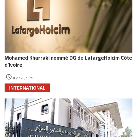
Mohamed Kharraki nommé DG de LafargeHolcim Côte
d’Ivoire
il y a 4 jours
INTERNATIONAL