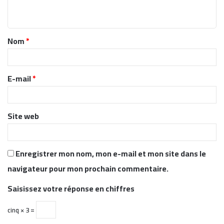
n
t
Nom
*
a
i
r
E-mail
*
e
*
Site web
Enregistrer mon nom, mon e-mail et mon site dans le
navigateur pour mon prochain commentaire.
Saisissez votre réponse en chiffres
cinq × 3 =