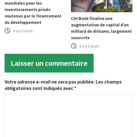
mondiales pour les
investissements privés
soutenus par le financement
CIH Bank finalise une
du développement
augmentation de capital d’un
il y a 2 jours
milliard de dirhams, largement
souscrite
il y a 2 jours
Laisser un commentaire
Votre adresse e-mail ne sera pas publiée.
Les champs
obligatoires sont indiqués avec
*
C
o
m
m
e