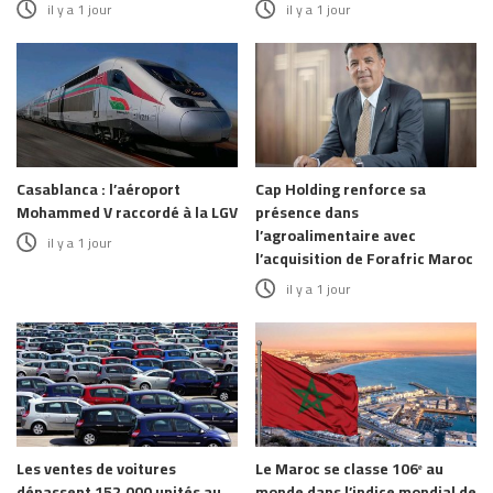
il y a 1 jour
il y a 1 jour
Casablanca : l’aéroport
Cap Holding renforce sa
Mohammed V raccordé à la LGV
présence dans
l’agroalimentaire avec
il y a 1 jour
l’acquisition de Forafric Maroc
il y a 1 jour
Les ventes de voitures
Le Maroc se classe 106ᵉ au
dépassent 152.000 unités au
monde dans l’indice mondial de