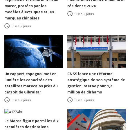
Maroc, portées par les
résidence 2026
modèles électriques et les
il y a 2 jours
marques chinoises
il y a 2 jours
Un rapport espagnol met en
CNSS lance une réforme
lumière les capacités des
stratégique de son système de
satellites marocains près du
gestion interne pour 1,2
détroit de Gibraltar
million de dirhams
il y a 2 jours
il y a 2 jours
Le Maroc figure parmi les dix
premières destinations