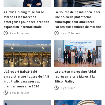
Azimut Holding mise sur le
La Bourse de Casablanca lance
Maroc et les marchés
une nouvelle plateforme
émergents pour accélérer son
numérique pour améliorer
expansion internationale
l’accès aux données de marché
il y a 11 heures
il y a 13 heures
L’aéroport Rabat-Salé
La startup marocaine Afdal
enregistre une hausse de 14,8
représentera le Maroc à la
% du trafic passagers au
Silicon Valley
premier semestre 2026
il y a 1 jour
il y a 15 heures