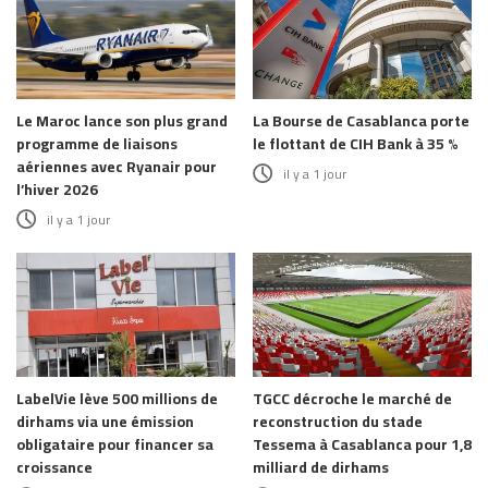
Le Maroc lance son plus grand
La Bourse de Casablanca porte
programme de liaisons
le flottant de CIH Bank à 35 %
aériennes avec Ryanair pour
il y a 1 jour
l’hiver 2026
il y a 1 jour
LabelVie lève 500 millions de
TGCC décroche le marché de
dirhams via une émission
reconstruction du stade
obligataire pour financer sa
Tessema à Casablanca pour 1,8
croissance
milliard de dirhams