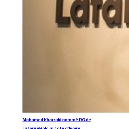
Mohamed Kharraki nommé DG de
LafargeHolcim Côte d’Ivoire