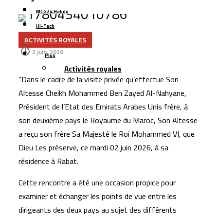
Azimut Holding mise sur le Maroc et les marchés
MCG24 Hebdo
émergents pour accélérer son expansion internationale
Hi-Tech
ACTIVITÉS ROYALES
La Bourse de Casablanca lance une nouvelle plateforme
Contact
2 juin، 2026
numérique pour améliorer l’accès aux données de
Plus
Activités royales
marché
“Dans le cadre de la visite privée qu’effectue Son
L’aéroport Rabat-Salé enregistre une hausse de 14,8 %
Altesse Cheikh Mohammed Ben Zayed Al-Nahyane,
du trafic passagers au premier semestre 2026
Président de l’Etat des Emirats Arabes Unis frère, à
La startup marocaine Afdal représentera le Maroc à la
son deuxième pays le Royaume du Maroc, Son Altesse
Silicon Valley
a reçu son frère Sa Majesté le Roi Mohammed VI, que
Le Maroc lance son plus grand programme de liaisons
Dieu Les préserve, ce mardi 02 juin 2026, à sa
aériennes avec Ryanair pour l’hiver 2026
résidence à Rabat.
La Bourse de Casablanca porte le flottant de CIH Bank
Cette rencontre a été une occasion propice pour
à 35 %
examiner et échanger les points de vue entre les
dirigeants des deux pays au sujet des différents