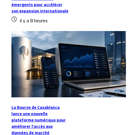
émergents pour accélérer
son expansion internationale
il y a 8 heures
La Bourse de Casablanca
lance une nouvelle
plateforme numérique pour
améliorer l’accès aux
données de marché