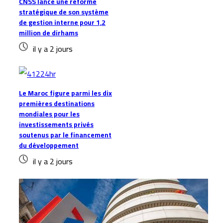
CNSS lance une réforme
stratégique de son système
de gestion interne pour 1,2
million de dirhams
il y a 2 jours
Le Maroc figure parmi les dix
premières destinations
mondiales pour les
investissements privés
soutenus par le financement
du développement
il y a 2 jours