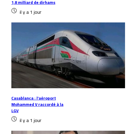
1,8 milliard de dirhams
il y a 1 jour
Casablanca : l’aéroport
Mohammed V raccordé à la
LGV
il y a 1 jour