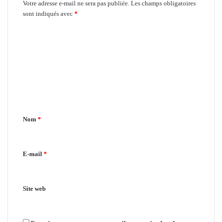
Votre adresse e-mail ne sera pas publiée.
Les champs obligatoires
sont indiqués avec
*
C
o
m
m
e
n
Nom
*
t
a
i
E-mail
*
r
e
Site web
*