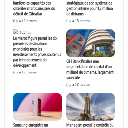
lumière les capacités des
stratégique de son système de
satellites marocains près du
gestion interne pour 1,2 million
détroit de Gibraltar
de dirhams
il y a 13 heures
il y a 15 heures
Le Maroc figure parmi les dix
premières destinations
mondiales pour les
investissements privés soutenus
par le financement du
CIH Bank finalise une
développement
augmentation de capital d’un
milliard de dirhams, largement
il y a 17 heures
souscrite
il y a 18 heures
Samsung enregistre un
Managem prend le contrôle du