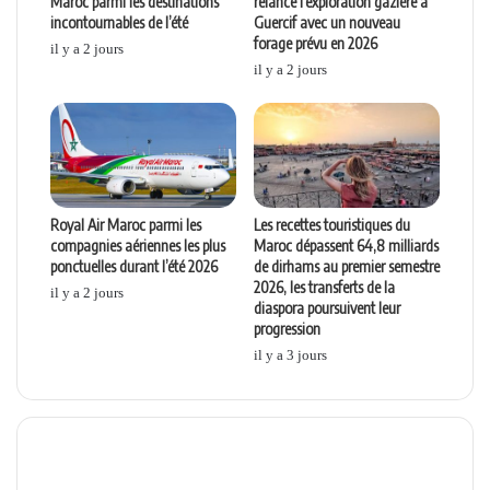
Maroc parmi les destinations
relance l’exploration gazière à
incontournables de l’été
Guercif avec un nouveau
forage prévu en 2026
il y a 2 jours
il y a 2 jours
Royal Air Maroc parmi les
Les recettes touristiques du
compagnies aériennes les plus
Maroc dépassent 64,8 milliards
ponctuelles durant l’été 2026
de dirhams au premier semestre
2026, les transferts de la
il y a 2 jours
diaspora poursuivent leur
progression
il y a 3 jours
Laisser un commentaire