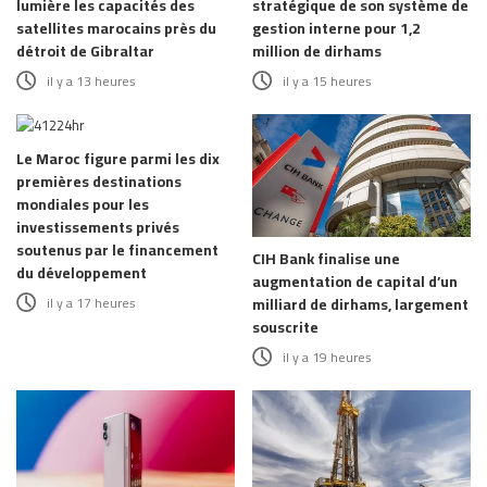
lumière les capacités des
stratégique de son système de
satellites marocains près du
gestion interne pour 1,2
détroit de Gibraltar
million de dirhams
il y a 13 heures
il y a 15 heures
Le Maroc figure parmi les dix
premières destinations
mondiales pour les
investissements privés
soutenus par le financement
CIH Bank finalise une
du développement
augmentation de capital d’un
il y a 17 heures
milliard de dirhams, largement
souscrite
il y a 19 heures