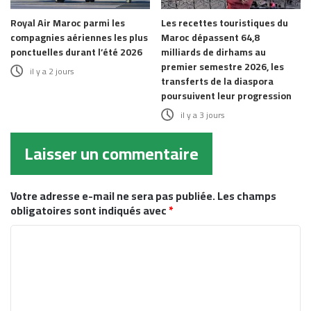
Royal Air Maroc parmi les
Les recettes touristiques du
compagnies aériennes les plus
Maroc dépassent 64,8
ponctuelles durant l’été 2026
milliards de dirhams au
premier semestre 2026, les
il y a 2 jours
transferts de la diaspora
poursuivent leur progression
il y a 3 jours
Laisser un commentaire
Votre adresse e-mail ne sera pas publiée.
Les champs
obligatoires sont indiqués avec
*
C
o
m
m