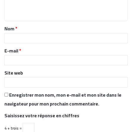
e
n
t
Nom
*
a
i
r
E-mail
*
e
*
Site web
Enregistrer mon nom, mon e-mail et mon site dans le
navigateur pour mon prochain commentaire.
Saisissez votre réponse en chiffres
4 + trois =