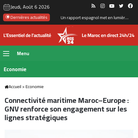
RSS
Instagram
YouTube
Twitte
Fa
Jeudi, Août 6 2026
Dernières actualités
Un rapport espagnol met en lumière les capacités des satellites marocains près du détroit de Gibraltar
Menu
Economie
Accueil
>
Economie
Connectivité maritime Maroc–Europe :
GNV renforce son engagement sur les
lignes stratégiques