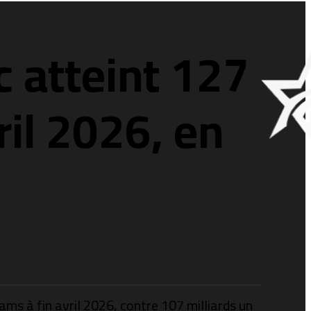
c atteint 127
ril 2026, en
ams à fin avril 2026, contre 107 milliards un