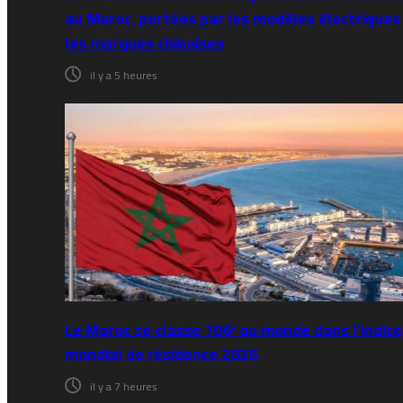
au Maroc, portées par les modèles électriques
les marques chinoises
il y a 5 heures
Le Maroc se classe 106ᵉ au monde dans l’indice
mondial de résidence 2026
il y a 7 heures