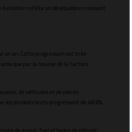
 évolution reflète un déséquilibre croissant
r un an. Cette progression est tirée
ainsi que par la hausse de la facture
vions, de véhicules et de pièces
e les produits bruts progressent de 48,8%,
ions de gasoil, fuel et huiles de pétrole.