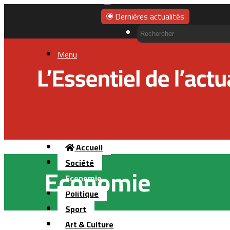
Dernières actualités
Menu
Accueil
Société
Economie
Economie
Politique
Sport
Art & Culture