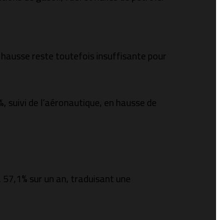
 hausse reste toutefois insuffisante pour
 suivi de l’aéronautique, en hausse de
 57,1% sur un an, traduisant une