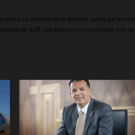
gressé à 44,39 milliards de dirhams, tandis que les tr
n hausse de 9,8%. Ces deux sources continuent ainsi de 