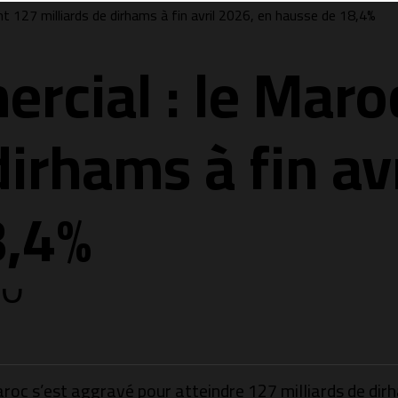
nt 127 milliards de dirhams à fin avril 2026, en hausse de 18,4%
rcial : le Maro
dirhams à fin av
8,4%
roc s’est aggravé pour atteindre 127 milliards de dirh