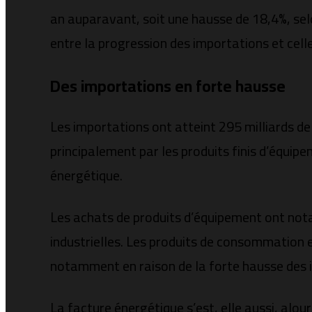
an auparavant, soit une hausse de 18,4%, selo
entre la progression des importations et cell
Des importations en forte hausse
Les importations ont atteint 295 milliards de
principalement par les produits finis d’équipe
énergétique.
Les achats de produits d’équipement ont nota
industrielles. Les produits de consommation 
notamment en raison de la forte hausse des i
La facture énergétique s’est, elle aussi, alou