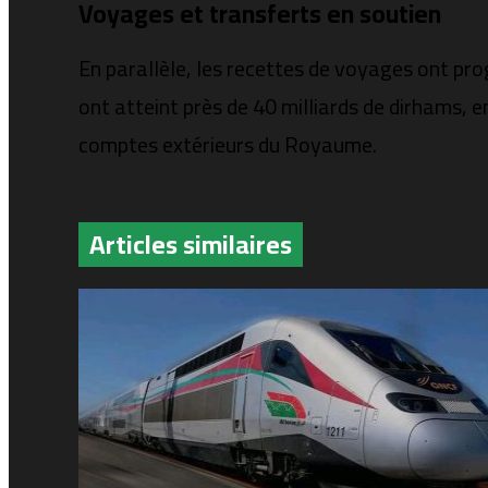
Voyages et transferts en soutien
En parallèle, les recettes de voyages ont pro
ont atteint près de 40 milliards de dirhams, e
comptes extérieurs du Royaume.
Articles similaires