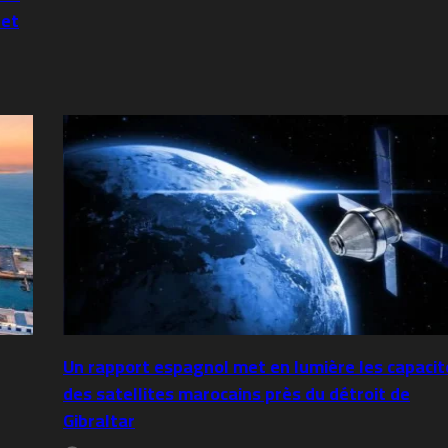
 et
Un rapport espagnol met en lumière les capacit
des satellites marocains près du détroit de
Gibraltar