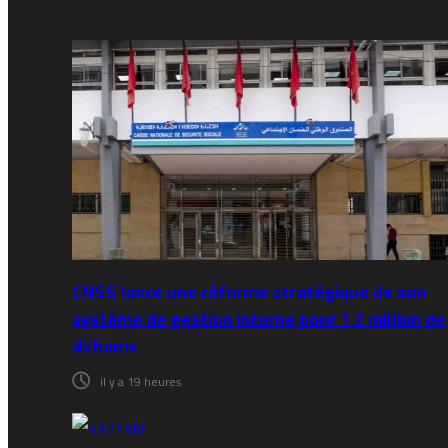
CNSS lance une réforme stratégique de son
système de gestion interne pour 1,2 million de
dirhams
il y a 19 heures