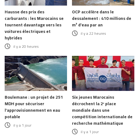
Hausse des prix des
OCP accélère dans le
carburants : les Marocains se
dessalement : 410 millions de
tournent davantage vers les
m³ d’eau par an
voitures électriques et
il y a 22 heures
hybrides
il y a 20 heures
Boulemane : un projet de 251
Six jeunes Marocains
MDH pour sécuriser
décrochent la 2ᵉ place
l’approvisionnement en eau
mondiale dans une
potable
compétition internationale de
recherche mathématique
il y a 1 jour
il y a 1 jour