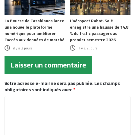
La Bourse de Casablanca lance
L’aéroport Rabat-Salé
une nouvelle plateforme
enregistre une hausse de 14,8
numérique pour améliorer
% du trafic passagers au
l’accès aux données de marché
premier semestre 2026
il y a 2 jours
il y a 2 jours
Laisser un commentaire
Votre adresse e-mail ne sera pas publiée.
Les champs
obligatoires sont indiqués avec
*
C
o
m
m