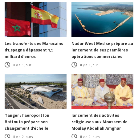
Les transferts des Marocains
Nador West Med se prépare au
d’Espagne dépassent 1,5
lancement de ses premières
milliard d’euros
opérations commerciales
il y a 1 jour
il y a 1 jour
Tanger : l’aéroport Ibn
lancement des activités
Battouta prépare son
religieuses aux Moussem de
changement d’échelle
Moulay Abdellah Amghar
il y a 2 jours
il y a 2 jours