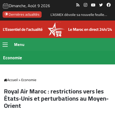
RSS
Instagram
YouTube
Twitte
Fa
Dimanche, Août 9 2026
Le Maroc accélère son programme de dessalement pour renforcer sa sécurité hydrique
Dernières actualités
Menu
Economie
Accueil
>
Economie
Royal Air Maroc : restrictions vers les
États-Unis et perturbations au Moyen-
Orient