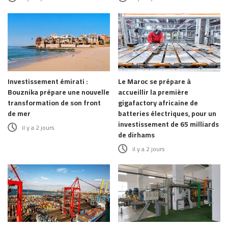
Investissement émirati :
Le Maroc se prépare à
Bouznika prépare une nouvelle
accueillir la première
transformation de son front
gigafactory africaine de
de mer
batteries électriques, pour un
investissement de 65 milliards
il y a 2 jours
de dirhams
il y a 2 jours