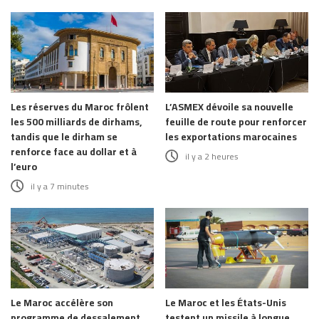
Les réserves du Maroc frôlent
L’ASMEX dévoile sa nouvelle
les 500 milliards de dirhams,
feuille de route pour renforcer
tandis que le dirham se
les exportations marocaines
renforce face au dollar et à
il y a 2 heures
l’euro
il y a 7 minutes
Le Maroc accélère son
Le Maroc et les États-Unis
programme de dessalement
testent un missile à longue