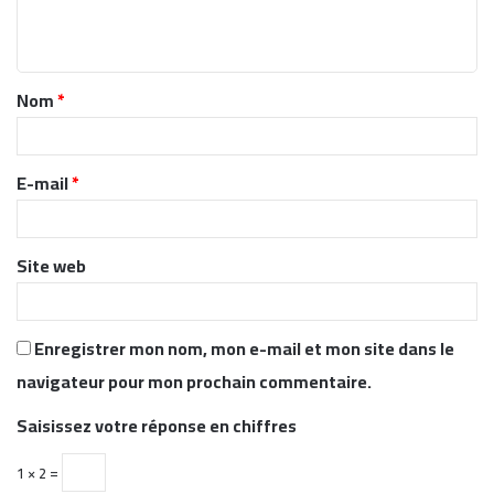
e
n
t
Nom
*
a
i
r
E-mail
*
e
*
Site web
Enregistrer mon nom, mon e-mail et mon site dans le
navigateur pour mon prochain commentaire.
Saisissez votre réponse en chiffres
1 × 2 =