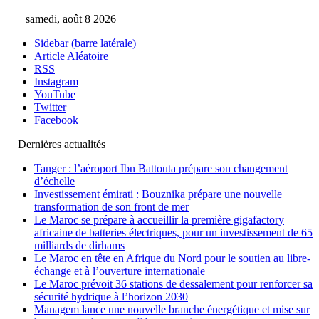
samedi, août 8 2026
Sidebar (barre latérale)
Article Aléatoire
RSS
Instagram
YouTube
Twitter
Facebook
Dernières actualités
Tanger : l’aéroport Ibn Battouta prépare son changement
d’échelle
Investissement émirati : Bouznika prépare une nouvelle
transformation de son front de mer
Le Maroc se prépare à accueillir la première gigafactory
africaine de batteries électriques, pour un investissement de 65
milliards de dirhams
Le Maroc en tête en Afrique du Nord pour le soutien au libre-
échange et à l’ouverture internationale
Le Maroc prévoit 36 stations de dessalement pour renforcer sa
sécurité hydrique à l’horizon 2030
Managem lance une nouvelle branche énergétique et mise sur