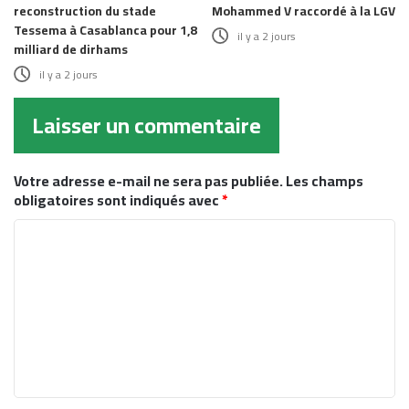
reconstruction du stade
Mohammed V raccordé à la LGV
Tessema à Casablanca pour 1,8
il y a 2 jours
milliard de dirhams
il y a 2 jours
Laisser un commentaire
Votre adresse e-mail ne sera pas publiée.
Les champs
obligatoires sont indiqués avec
*
C
o
m
m
e
n
t