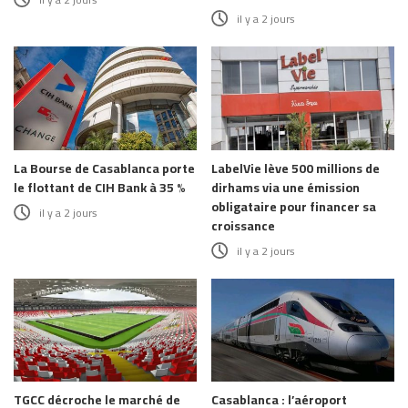
il y a 2 jours
La Bourse de Casablanca porte
LabelVie lève 500 millions de
le flottant de CIH Bank à 35 %
dirhams via une émission
obligataire pour financer sa
il y a 2 jours
croissance
il y a 2 jours
TGCC décroche le marché de
Casablanca : l’aéroport