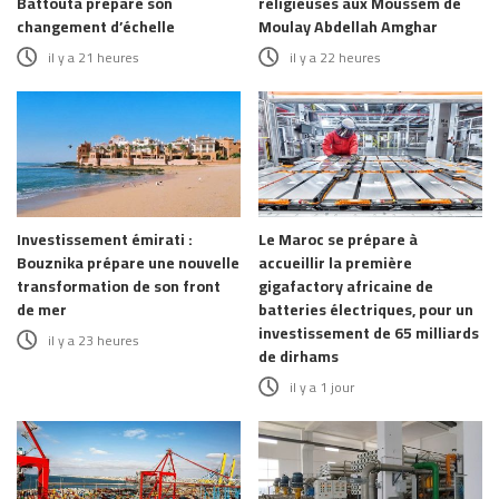
Battouta prépare son
religieuses aux Moussem de
changement d’échelle
Moulay Abdellah Amghar
il y a 21 heures
il y a 22 heures
Investissement émirati :
Le Maroc se prépare à
Bouznika prépare une nouvelle
accueillir la première
transformation de son front
gigafactory africaine de
de mer
batteries électriques, pour un
investissement de 65 milliards
il y a 23 heures
de dirhams
il y a 1 jour