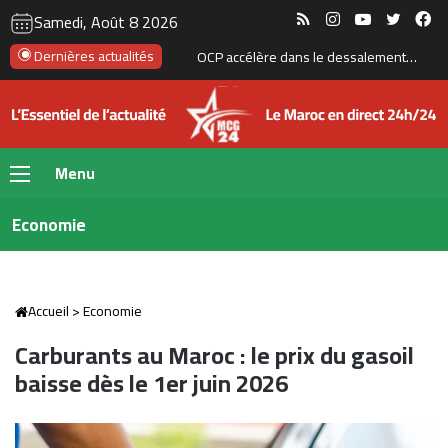
RSS
Instagram
YouTube
Twitte
Fa
Samedi, Août 8 2026
Dernières actualités
Boulemane : un projet de 251 MDH pour sécuriser l’approvisionnement en eau potable
Menu
Economie
Accueil
>
Economie
Carburants au Maroc : le prix du gasoil
baisse dès le 1er juin 2026