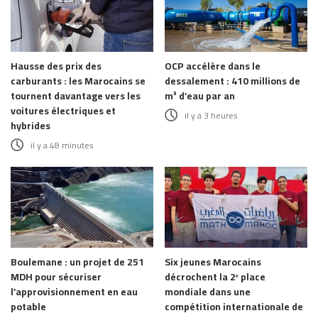
Hausse des prix des
OCP accélère dans le
carburants : les Marocains se
dessalement : 410 millions de
tournent davantage vers les
m³ d’eau par an
voitures électriques et
il y a 3 heures
hybrides
il y a 48 minutes
Boulemane : un projet de 251
Six jeunes Marocains
MDH pour sécuriser
décrochent la 2ᵉ place
l’approvisionnement en eau
mondiale dans une
potable
compétition internationale de