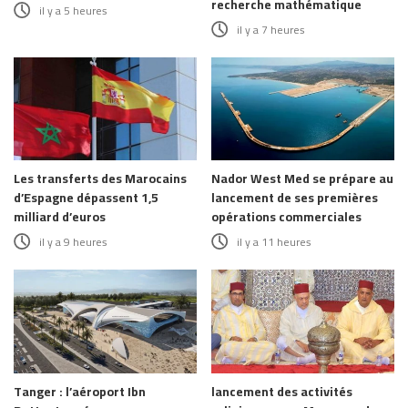
recherche mathématique
il y a 5 heures
il y a 7 heures
Les transferts des Marocains
Nador West Med se prépare au
d’Espagne dépassent 1,5
lancement de ses premières
milliard d’euros
opérations commerciales
il y a 9 heures
il y a 11 heures
Tanger : l’aéroport Ibn
lancement des activités