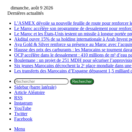
dimanche, août 9 2026
Dernières actualités
L’ASMEX dévoile sa nouvelle feuille de route pour renforcer l
Le Maroc accélère son programme de dessalement pour renforce
Le Maroc et les États-Unis testent un missile à longue portée p
Akdital ouvre 15% de sa holding internationale à Arab Invest p
Aya Gold & Silver renforce sa présence au Maroc avec l’acquisi
Hausse des prix des carburants : les Marocains se tournent davan
OCP accélère dans le dessalement : 410 millions de m³ d’eau p
Boulemane : un projet de 251 MDH pour sécuriser l’approvisi
Six jeunes Marocains décrochent la 2ᵉ place mondiale dans une
Les transferts des Marocains d’Espagne dépassent 1,5 milliard 
Rechercher
Sidebar (barre latérale)
Article Aléatoire
RSS
Instagram
YouTube
Twitter
Facebook
Menu