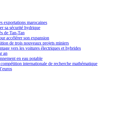
es exportations marocaines
r sa sécurité hydrique
rès de Tan-Tan
our accélérer son expansion
tion de trois nouveaux projets miniers
tage vers les voitures électriques et hybrides
ar an
onnement en eau potable
 compétition internationale de recherche mathématique
d’euros