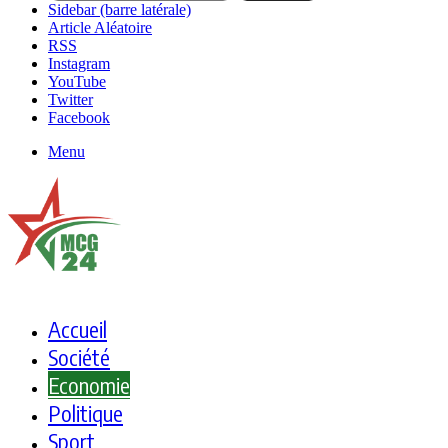
Sidebar (barre latérale)
Article Aléatoire
RSS
Instagram
YouTube
Twitter
Facebook
Menu
Accueil
Société
Economie
Politique
Sport