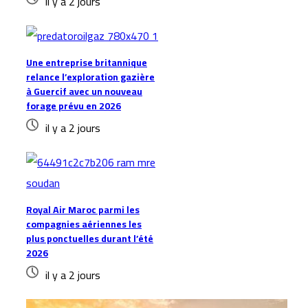
il y a 2 jours
Une entreprise britannique
relance l’exploration gazière
à Guercif avec un nouveau
forage prévu en 2026
il y a 2 jours
Royal Air Maroc parmi les
compagnies aériennes les
plus ponctuelles durant l’été
2026
il y a 2 jours