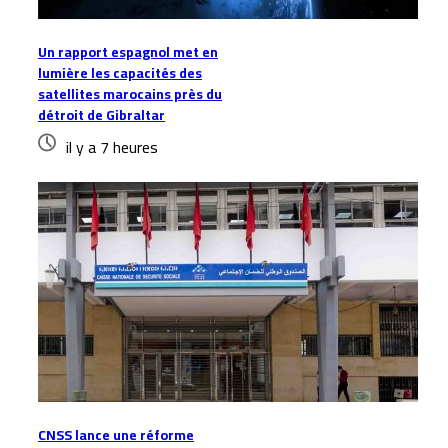
Un rapport espagnol met en
lumière les capacités des
satellites marocains près du
détroit de Gibraltar
il y a 7 heures
CNSS lance une réforme