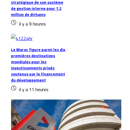
stratégique de son système
de gestion interne pour 1,2
million de dirhams
il y a 9 heures
Le Maroc figure parmi les dix
premières destinations
mondiales pour les
investissements privés
soutenus par le financement
du développement
il y a 11 heures