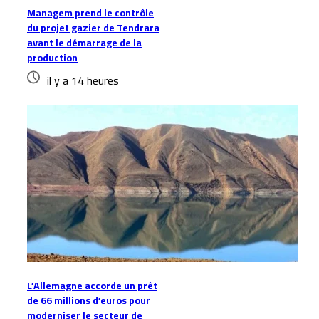
Managem prend le contrôle
du projet gazier de Tendrara
avant le démarrage de la
production
il y a 14 heures
L’Allemagne accorde un prêt
de 66 millions d’euros pour
moderniser le secteur de