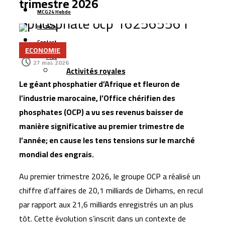
trimestre 2026
précommandes pour ses smartphones pliables
MCG24 Hebdo
Managem prend le contrôle du projet gazier de
Hi-Tech
Tendrara avant le démarrage de la production
Contact
L’Allemagne accorde un prêt de 66 millions d’euros pour
ECONOMIE
Plus
moderniser le secteur de l’eau au Maroc
27 mai، 2026
Activités royales
Renault Maroc renforce son leadership industriel avec
Le géant phosphatier d’Afrique et fleuron de
200.000 véhicules produits et plus de 167.000 unités
l’industrie marocaine, l’Office chérifien des
exportées
phosphates (OCP) a vu ses revenus baisser de
Google pilote une alliance de 200 milliards de dollars
manière significative au premier trimestre de
pour accélérer la course aux puces d’intelligence
l’année; en cause les tens tensions sur le marché
artificielle
mondial des engrais.
Managem dépasse 11,7 milliards de dirhams de chiffre
Au premier trimestre 2026, le groupe OCP a réalisé un
d’affaires au premier semestre 2026
chiffre d’affaires de 20,1 milliards de Dirhams, en recul
par rapport aux 21,6 milliards enregistrés un an plus
tôt. Cette évolution s’inscrit dans un contexte de