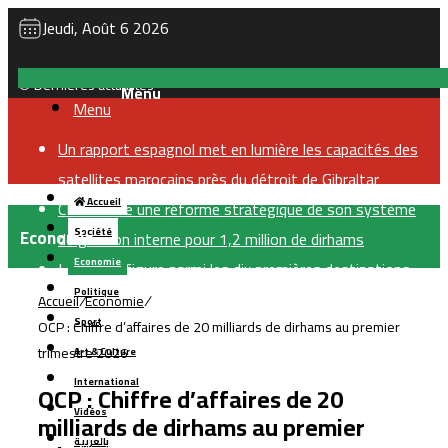
Jeudi, Août 6 2026
Dernières actualités
Menu
Un rapport espagnol met en lumière les capacités des
satellites marocains près du détroit de Gibraltar
Accueil
CNSS lance une réforme stratégique de son système
Economie
Société
de gestion interne pour 1,2 million de dirhams
Economie
Le Maroc figure parmi les dix premières destinations
Politique
mondiales pour les investissements privés soutenus
Accueil
/
Economie
/
Sport
OCP : Chiffre d’affaires de 20 milliards de dirhams au premier
par le financement du développement
trimestre 2026
Art & Culture
CIH Bank finalise une augmentation de capital d’un
International
milliard de dirhams, largement souscrite
OCP : Chiffre d’affaires de 20
Vidéos
Samsung enregistre un nouveau record de
milliards de dirhams au premier
بالعربية