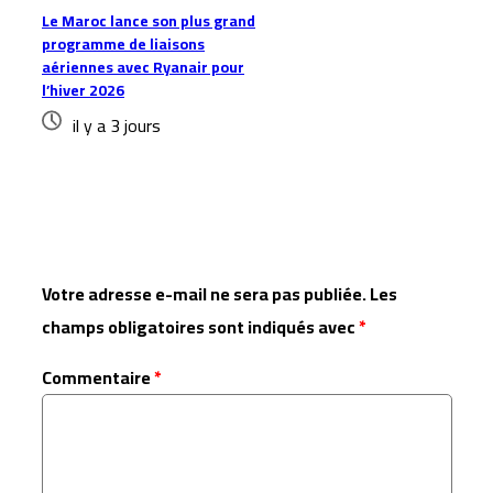
Le Maroc lance son plus grand
programme de liaisons
aériennes avec Ryanair pour
l’hiver 2026
il y a 3 jours
Laisser un commentaire
Votre adresse e-mail ne sera pas publiée.
Les
champs obligatoires sont indiqués avec
*
Commentaire
*