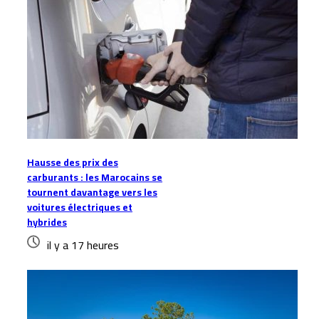
Hausse des prix des
carburants : les Marocains se
tournent davantage vers les
voitures électriques et
hybrides
il y a 17 heures