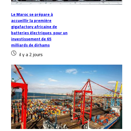
Le Maroc se prépare à
accueillir la première
gigafactory africaine de
batteries électriques, pour un
investissement de 65
milliards de dirhams
il y a 2 jours