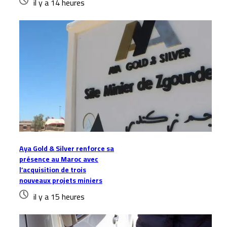
il y a 14 heures
Aya Gold & Silver renforce sa
présence au Maroc avec
l’acquisition de trois
nouveaux projets miniers
il y a 15 heures