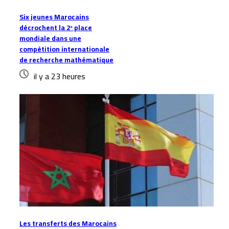
Six jeunes Marocains
décrochent la 2ᵉ place
mondiale dans une
compétition internationale
de recherche mathématique
il y a 23 heures
Les transferts des Marocains