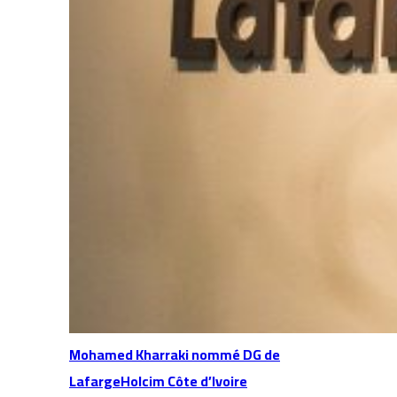
Mohamed Kharraki nommé DG de
LafargeHolcim Côte d’Ivoire