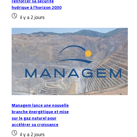
renforcer sa sécurité
hydrique à l’horizon 2030
il y a 2 jours
Managem lance une nouvelle
branche énergétique et mise
sur le gaz naturel pour
accélérer sa croissance
il y a 2 jours