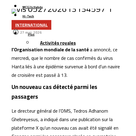
hybrides
MCG24 Hebdo
OCP accélère dans le dessalement : 410 millions de m³
Hi-Tech
d’eau par an
INTERNATIONAL
Contact
Boulemane : un projet de 251 MDH pour sécuriser
27 mai، 2026
Plus
l’approvisionnement en eau potable
Activités royales
Six jeunes Marocains décrochent la 2ᵉ place mondiale
l’Organisation mondiale de la santé
a annoncé, ce
dans une compétition internationale de recherche
mercredi, que le nombre de cas confirmés du virus
mathématique
Hanta liés à une épidémie survenue à bord d’un navire
Les transferts des Marocains d’Espagne dépassent
de croisière est passé à 13.
1,5 milliard d’euros
Un nouveau cas détecté parmi les
Nador West Med se prépare au lancement de ses
passagers
premières opérations commerciales
Le directeur général de l’OMS,
Tedros Adhanom
Ghebreyesus
, a indiqué dans une publication sur la
plateforme X qu’un nouveau cas avait été signalé en