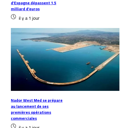
d’Espagne dépassent 1,5
milliard d’euros
il y a 1 jour
Nador West Med se prépare
au lancement de ses
premières opérations
commerciales
il y a 1 jour