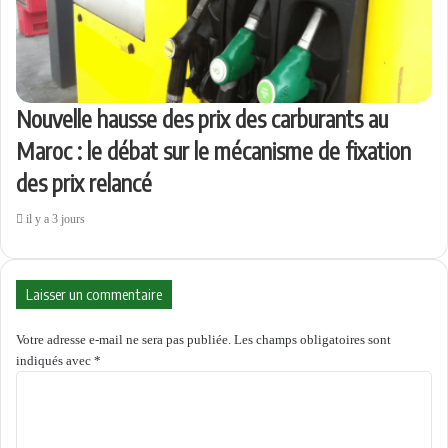
Nouvelle hausse des prix des carburants au
Maroc : le débat sur le mécanisme de fixation
des prix relancé
il y a 3 jours
Laisser un commentaire
Votre adresse e-mail ne sera pas publiée.
Les champs obligatoires sont
indiqués avec
*
C
o
m
m