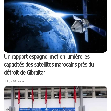
n
p
m
r
r
p
a
r
e
m
a
i
l
Un rapport espagnol met en lumière les
capacités des satellites marocains près du
détroit de Gibraltar
il y a 10 heures