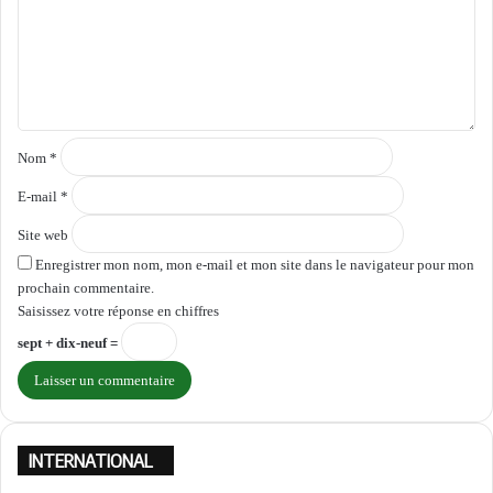
e
n
t
a
i
r
e
Nom
*
*
E-mail
*
Site web
Enregistrer mon nom, mon e-mail et mon site dans le navigateur pour mon
prochain commentaire.
Saisissez votre réponse en chiffres
sept + dix-neuf =
INTERNATIONAL