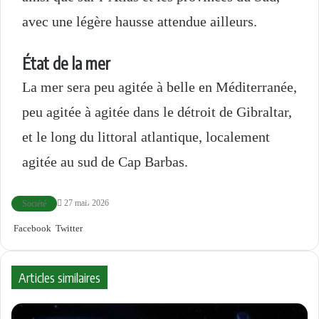
avec une légère hausse attendue ailleurs.
État de la mer
La mer sera peu agitée à belle en Méditerranée,
peu agitée à agitée dans le détroit de Gibraltar,
et le long du littoral atlantique, localement
agitée au sud de Cap Barbas.
27 mai، 2026
Société
Facebook
Twitter
L
R
W
T
P
I
i
e
h
e
a
m
n
d
a
l
r
p
k
d
t
e
t
r
Articles similaires
e
i
s
g
a
i
d
t
A
r
g
m
i
p
a
e
e